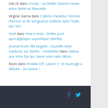
Urb ch
dans
Crooks : un thriller d’action tendu
entre Berlin et Marseille
Virginie Garcia
dans
L’ultimo Paradiso: histoire
d’amour et de vengeance sublime dans l’Italie
des 50’s
Isnel
dans
How it ends : thriller post-
apocalyptique soporifique (Netflix)
Journal d'une fille larguée : nouvelle série
suédoise sur Netflix - CineReflex
dans
Valeria :
une série fun qui cause sexe sans tabou
Rizzo
dans
Knokke Off, saison 3 : le tournage a
débuté… en Suisse !