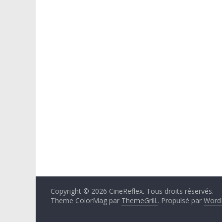
Copyright © 2026
CineReflex
. Tous droits réservés.
Theme ColorMag par
ThemeGrill.
. Propulsé par
Word