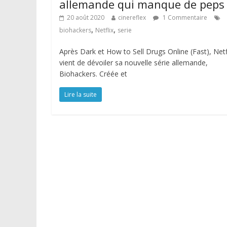
allemande qui manque de peps
20 août 2020
cinereflex
1 Commentaire
,
,
biohackers
Netflix
serie
Après Dark et How to Sell Drugs Online (Fast), Netf
vient de dévoiler sa nouvelle série allemande,
Biohackers. Créée et
Lire la suite