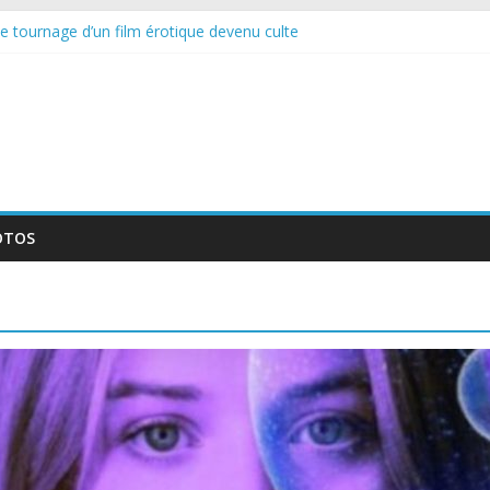
le tournage d’un film érotique devenu culte
te série musicale avec Takeru Satō
elle série qui séduira les fans de « Elite »
 : thriller italien émotionnel et captivant
guée : nouvelle série suédoise sur Netflix
OTOS