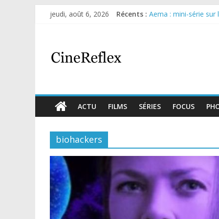
jeudi, août 6, 2026
Récents :
Aema : mini-série sur 
Glass Heart : excellen
Olympo, saison 1 : nouv
Sara, femme de l’ombre
Journal d’une fille lar
ACTU
FILMS
SÉRIES
FOCUS
PH
biohackers