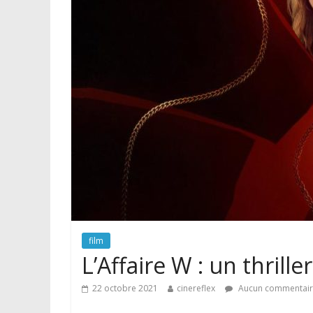
film
L’Affaire W : un thrill
22 octobre 2021
cinereflex
Aucun commentai