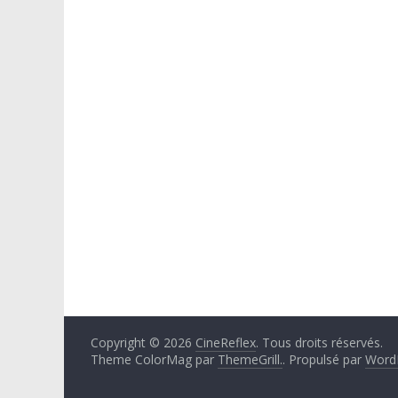
Copyright © 2026
CineReflex
. Tous droits réservés.
Theme ColorMag par
ThemeGrill.
. Propulsé par
Word