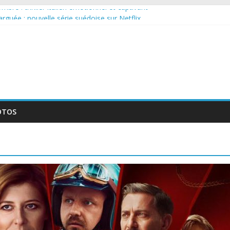
bre : thriller italien émotionnel et captivant
 larguée : nouvelle série suédoise sur Netflix
sur le tournage d’un film érotique devenu culte
llente série musicale avec Takeru Satō
nouvelle série qui séduira les fans de « Elite »
OTOS