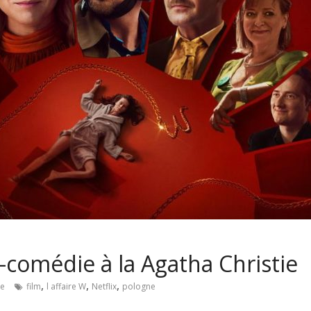
er-comédie à la Agatha Christie
,
,
,
re
film
l affaire W
Netflix
pologne