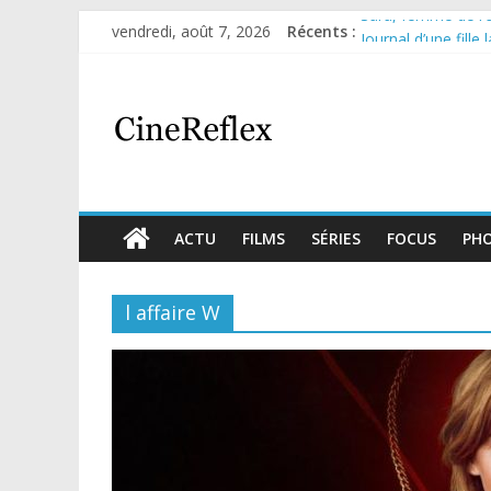
Sara, femme de l’om
vendredi, août 7, 2026
Récents :
Journal d’une fille
Aema : mini-série 
Glass Heart : exce
Olympo, saison 1 : 
ACTU
FILMS
SÉRIES
FOCUS
PH
l affaire W