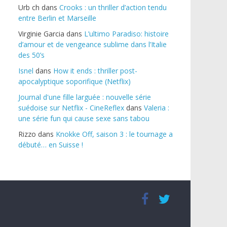
Urb ch
dans
Crooks : un thriller d’action tendu
entre Berlin et Marseille
Virginie Garcia
dans
L’ultimo Paradiso: histoire
d’amour et de vengeance sublime dans l’Italie
des 50’s
Isnel
dans
How it ends : thriller post-
apocalyptique soporifique (Netflix)
Journal d'une fille larguée : nouvelle série
suédoise sur Netflix - CineReflex
dans
Valeria :
une série fun qui cause sexe sans tabou
Rizzo
dans
Knokke Off, saison 3 : le tournage a
débuté… en Suisse !