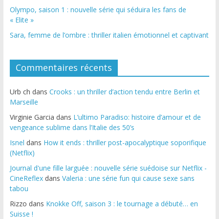
Olympo, saison 1 : nouvelle série qui séduira les fans de
« Elite »
Sara, femme de l’ombre : thriller italien émotionnel et captivant
Commentaires récents
Urb ch
dans
Crooks : un thriller d’action tendu entre Berlin et
Marseille
Virginie Garcia
dans
L’ultimo Paradiso: histoire d’amour et de
vengeance sublime dans l’Italie des 50’s
Isnel
dans
How it ends : thriller post-apocalyptique soporifique
(Netflix)
Journal d'une fille larguée : nouvelle série suédoise sur Netflix -
CineReflex
dans
Valeria : une série fun qui cause sexe sans
tabou
Rizzo
dans
Knokke Off, saison 3 : le tournage a débuté… en
Suisse !