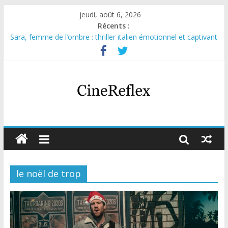
jeudi, août 6, 2026
Récents :
Sara, femme de l’ombre : thriller italien émotionnel et captivant
Journal d’une fille larguée : nouvelle série suédoise sur Netflix
Aema : mini-série sur le tournage d’un film érotique devenu
culte
Glass Heart : excellente série musicale avec Takeru Satō
Olympo, saison 1 : nouvelle série qui séduira les fans de
« Elite »
le noël de trop