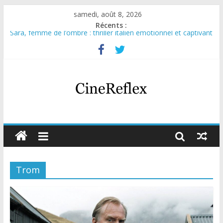
samedi, août 8, 2026
Récents :
Sara, femme de l’ombre : thriller italien émotionnel et captivant
Journal d’une fille larguée : nouvelle série suédoise sur Netflix
Aema : mini-série sur le tournage d’un film érotique devenu
culte
Glass Heart : excellente série musicale avec Takeru Satō
Olympo, saison 1 : nouvelle série qui séduira les fans de
« Elite »
Trom