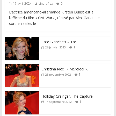
17 avril 2024
cinereflex
0
L’actrice américano-allemande Kirsten Dunst est à
l’affiche du film « Civil War« , réalisé par Alex Garland et
sorti en salles le
Cate Blanchett – Tár.
1
26 janvier 2023
Christina Ricci, « Mercredi ».
1
28 novembre 2022
Holliday Grainger, The Capture.
1
14 septembre 2022