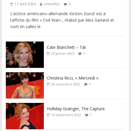
17 avril 2024
cinereflex
0
L’actrice américano-allemande Kirsten Dunst est à
l’affiche du film « Civil War« , réalisé par Alex Garland et
sorti en salles le
Cate Blanchett – Tár.
1
26 janvier 2023
Christina Ricci, « Mercredi ».
1
28 novembre 2022
Holliday Grainger, The Capture.
1
14 septembre 2022