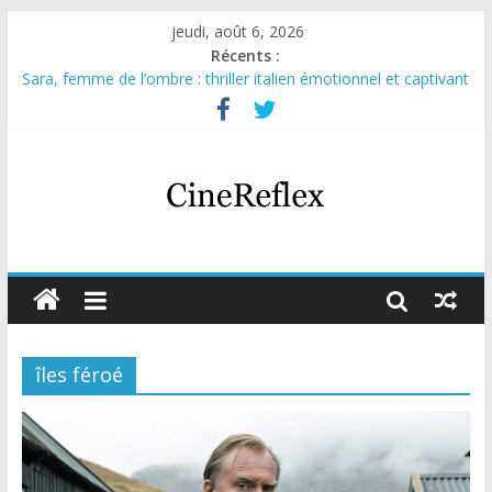
jeudi, août 6, 2026
Récents :
Sara, femme de l’ombre : thriller italien émotionnel et captivant
Journal d’une fille larguée : nouvelle série suédoise sur Netflix
Aema : mini-série sur le tournage d’un film érotique devenu
culte
Glass Heart : excellente série musicale avec Takeru Satō
Olympo, saison 1 : nouvelle série qui séduira les fans de
« Elite »
îles féroé