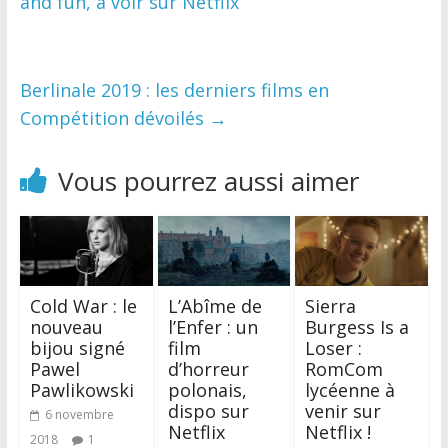
and fun, à voir sur Netflix
Berlinale 2019 : les derniers films en
Compétition dévoilés
→
Vous pourrez aussi aimer
Cold War : le
L’Abîme de
Sierra
nouveau
l’Enfer : un
Burgess Is a
bijou signé
film
Loser :
Pawel
d’horreur
RomCom
Pawlikowski
polonais,
lycéenne à
dispo sur
venir sur
6 novembre
Netflix
Netflix !
2018
1