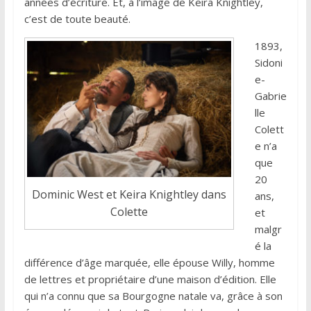
années d’écriture. Et, à l’image de Keira Knightley,
c’est de toute beauté.
1893,
Sidoni
e-
Gabrie
lle
Colett
e n’a
que
20
Dominic West et Keira Knightley dans
ans,
Colette
et
malgr
é la
différence d’âge marquée, elle épouse Willy, homme
de lettres et propriétaire d’une maison d’édition. Elle
qui n’a connu que sa Bourgogne natale va, grâce à son