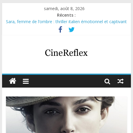
samedi, août 8, 2026
Récents :
Sara, femme de l’ombre : thriller italien émotionnel et captivant
Journal d’une fille larguée : nouvelle série suédoise sur Netflix
Aema : mini-série sur le tournage d’un film érotique devenu
culte
Glass Heart : excellente série musicale avec Takeru Satō
Olympo, saison 1 : nouvelle série qui séduira les fans de
« Elite »