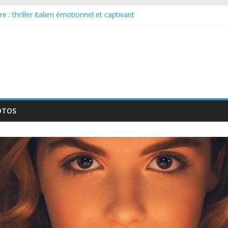
 : thriller italien émotionnel et captivant
guée : nouvelle série suédoise sur Netflix
le tournage d’un film érotique devenu culte
te série musicale avec Takeru Satō
elle série qui séduira les fans de « Elite »
OTOS