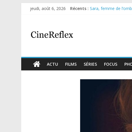
jeudi, août 6, 2026
Récents :
Sara, femme de l’ombre
Journal d’une fille lar
Aema : mini-série sur 
Glass Heart : excellen
Olympo, saison 1 : nouv
ACTU
FILMS
SÉRIES
FOCUS
PH