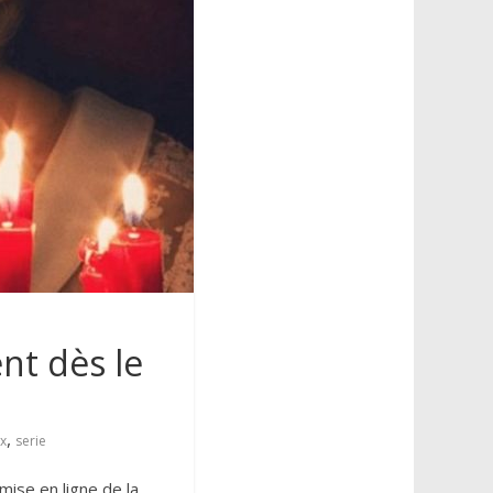
nt dès le
,
ix
serie
ise en ligne de la