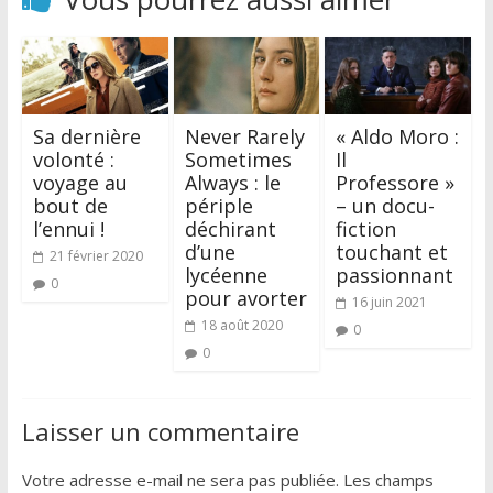
Sa dernière
Never Rarely
« Aldo Moro :
volonté :
Sometimes
Il
voyage au
Always : le
Professore »
bout de
périple
– un docu-
l’ennui !
déchirant
fiction
d’une
touchant et
21 février 2020
lycéenne
passionnant
0
pour avorter
16 juin 2021
18 août 2020
0
0
Laisser un commentaire
Votre adresse e-mail ne sera pas publiée.
Les champs