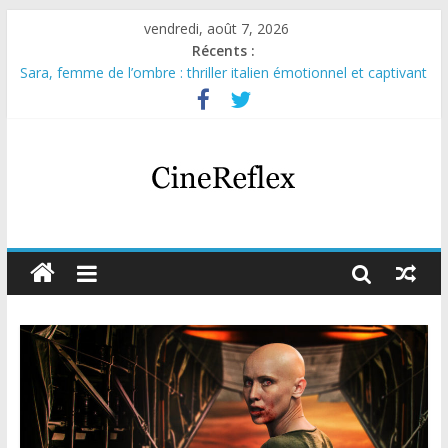
vendredi, août 7, 2026
Récents :
Sara, femme de l’ombre : thriller italien émotionnel et captivant
Journal d’une fille larguée : nouvelle série suédoise sur Netflix
Aema : mini-série sur le tournage d’un film érotique devenu
culte
Glass Heart : excellente série musicale avec Takeru Satō
Olympo, saison 1 : nouvelle série qui séduira les fans de
« Elite »