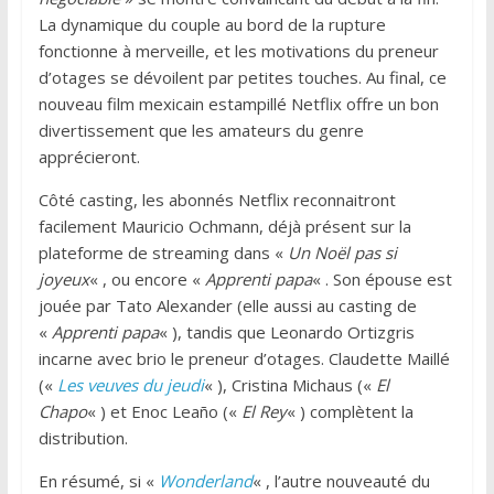
La dynamique du couple au bord de la rupture
fonctionne à merveille, et les motivations du preneur
d’otages se dévoilent par petites touches. Au final, ce
nouveau film mexicain estampillé Netflix offre un bon
divertissement que les amateurs du genre
apprécieront.
Côté casting, les abonnés Netflix reconnaitront
facilement Mauricio Ochmann, déjà présent sur la
plateforme de streaming dans «
Un Noël pas si
joyeux
« , ou encore «
Apprenti papa
« . Son épouse est
jouée par Tato Alexander (elle aussi au casting de
«
Apprenti papa
« ), tandis que Leonardo Ortizgris
incarne avec brio le preneur d’otages. Claudette Maillé
(«
Les veuves du jeudi
« ), Cristina Michaus («
El
Chapo
« ) et Enoc Leaño («
El Rey
« ) complètent la
distribution.
En résumé, si «
Wonderland
« , l’autre nouveauté du