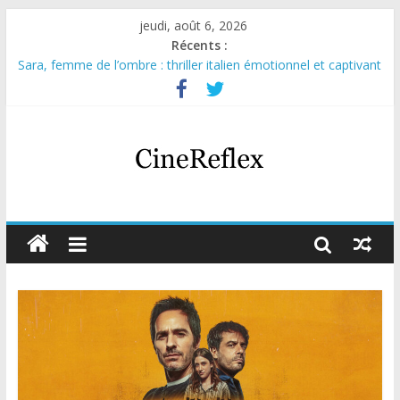
jeudi, août 6, 2026
Récents :
Sara, femme de l’ombre : thriller italien émotionnel et captivant
Journal d’une fille larguée : nouvelle série suédoise sur Netflix
Aema : mini-série sur le tournage d’un film érotique devenu
culte
Glass Heart : excellente série musicale avec Takeru Satō
Olympo, saison 1 : nouvelle série qui séduira les fans de
« Elite »