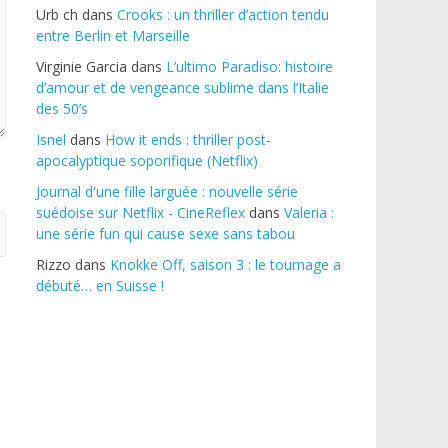
Urb ch
dans
Crooks : un thriller d’action tendu
entre Berlin et Marseille
Virginie Garcia
dans
L’ultimo Paradiso: histoire
d’amour et de vengeance sublime dans l’Italie
des 50’s
Isnel
dans
How it ends : thriller post-
apocalyptique soporifique (Netflix)
Journal d'une fille larguée : nouvelle série
suédoise sur Netflix - CineReflex
dans
Valeria :
une série fun qui cause sexe sans tabou
Rizzo
dans
Knokke Off, saison 3 : le tournage a
débuté… en Suisse !