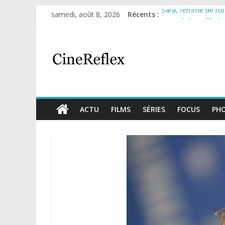
samedi, août 8, 2026
Récents :
Sara, femme de l’omb
Journal d’une fille l
Aema : mini-série s
Glass Heart : excel
Olympo, saison 1 : n
ACTU
FILMS
SÉRIES
FOCUS
PH