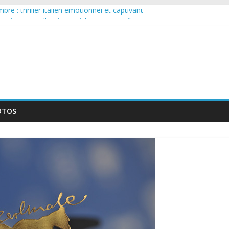
re : thriller italien émotionnel et captivant
arguée : nouvelle série suédoise sur Netflix
ur le tournage d’un film érotique devenu culte
lente série musicale avec Takeru Satō
ouvelle série qui séduira les fans de « Elite »
OTOS