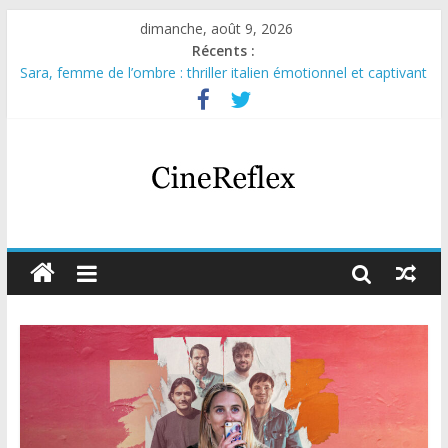
dimanche, août 9, 2026
Récents :
Sara, femme de l’ombre : thriller italien émotionnel et captivant
Journal d’une fille larguée : nouvelle série suédoise sur Netflix
Aema : mini-série sur le tournage d’un film érotique devenu
culte
Glass Heart : excellente série musicale avec Takeru Satō
Olympo, saison 1 : nouvelle série qui séduira les fans de
« Elite »