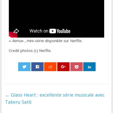
«
Aema
« , mini-série disponible sur Netflix.
Credit photos (c) Netflix.
0
←
Glass Heart : excellente série musicale avec
Takeru Satō