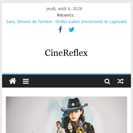
jeudi, août 6, 2026
Récents :
Sara, femme de l’ombre : thriller italien émotionnel et captivant
Journal d’une fille larguée : nouvelle série suédoise sur Netflix
Aema : mini-série sur le tournage d’un film érotique devenu
culte
Glass Heart : excellente série musicale avec Takeru Satō
Olympo, saison 1 : nouvelle série qui séduira les fans de
« Elite »