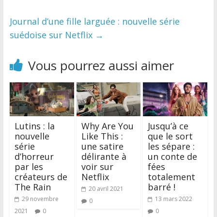
Journal d’une fille larguée : nouvelle série
suédoise sur Netflix
→
Vous pourrez aussi aimer
Lutins : la
Why Are You
Jusqu’à ce
nouvelle
Like This :
que le sort
série
une satire
les sépare :
d’horreur
délirante à
un conte de
par les
voir sur
fées
créateurs de
Netflix
totalement
The Rain
barré !
20 avril 2021
29 novembre
13 mars 2022
0
2021
0
0