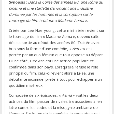
Synopsis
:
Dans la Corée des années 80, une icône du
cinéma et une starlette dénoncent une industrie
dominée par les hommes et la corruption sur le
tournage du film érotique « Madame Aema ».
Créée par Lee Hae-young, cette mini-série revient sur
le tournage du film « Madame Aema », devenu culte
dès sa sortie au début des années 80. Traitée avec
brio sous la forme d’une comédie, «
Aema
» est
portée par un duo féminin que tout oppose au départ.
D’une côté, Hee-ran est une actrice populaire et
confirmée dans son pays. Lorsqu’elle refuse le rôle
principal du film, celui-ci revient alors à Ju-ae, une
débutante inconnue, prête à tout pour échapper à un
quotidien miséreux.
Composée de six épisodes, «
Aema
» voit les deux
actrices du film, passer de rivales à « associées », en
lutte contre les codes et la misogynie ambiante de
l’époque. Sur le ton de la comédie, le spectateur est