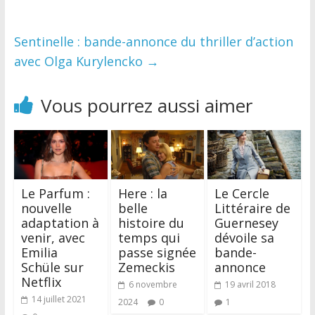
Sentinelle : bande-annonce du thriller d’action
avec Olga Kurylencko
→
Vous pourrez aussi aimer
Le Parfum :
Here : la
Le Cercle
nouvelle
belle
Littéraire de
adaptation à
histoire du
Guernesey
venir, avec
temps qui
dévoile sa
Emilia
passe signée
bande-
Schüle sur
Zemeckis
annonce
Netflix
6 novembre
19 avril 2018
14 juillet 2021
2024
0
1