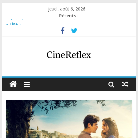
jeudi, août 6, 2026
Récents :
Olympo, saison 1 : nouvelle série qui séduira les fans de
« Elite »
Sara, femme de l’ombre : thriller italien émotionnel et captivant
Journal d’une fille larguée : nouvelle série suédoise sur Netflix
Aema : mini-série sur le tournage d’un film érotique devenu
culte
Glass Heart : excellente série musicale avec Takeru Satō