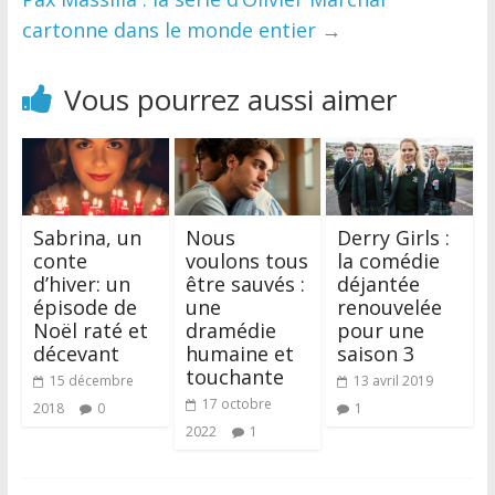
cartonne dans le monde entier
→
Vous pourrez aussi aimer
Sabrina, un
Nous
Derry Girls :
conte
voulons tous
la comédie
d’hiver: un
être sauvés :
déjantée
épisode de
une
renouvelée
Noël raté et
dramédie
pour une
décevant
humaine et
saison 3
touchante
15 décembre
13 avril 2019
17 octobre
2018
0
1
2022
1