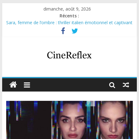
dimanche, août 9, 2026
Récents :
Sara, femme de l’ombre : thriller italien émotionnel et captivant
Journal d’une fille larguée : nouvelle série suédoise sur Netflix
Aema : mini-série sur le tournage d’un film érotique devenu
culte
Glass Heart : excellente série musicale avec Takeru Satō
Olympo, saison 1 : nouvelle série qui séduira les fans de
« Elite »