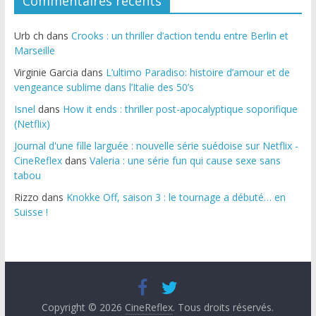
Commentaires récents
Urb ch
dans
Crooks : un thriller d’action tendu entre Berlin et
Marseille
Virginie Garcia
dans
L’ultimo Paradiso: histoire d’amour et de
vengeance sublime dans l’Italie des 50’s
Isnel
dans
How it ends : thriller post-apocalyptique soporifique
(Netflix)
Journal d'une fille larguée : nouvelle série suédoise sur Netflix -
CineReflex
dans
Valeria : une série fun qui cause sexe sans
tabou
Rizzo
dans
Knokke Off, saison 3 : le tournage a débuté… en
Suisse !
Copyright © 2026
CineReflex
. Tous droits réservés.