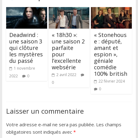
Deadwind :
« 18h30 »:
« Stonehous
une saison 3
une saison 2
e : député,
qui clôture
parfaite
amant et
les mystères
pour
espion »,
du passé
l’excellente
géniale
websérie
comédie
1 novembre
100% british
2 avril 2022
2022
0
22 février 2024
0
0
Laisser un commentaire
Votre adresse e-mail ne sera pas publiée.
Les champs
obligatoires sont indiqués avec
*