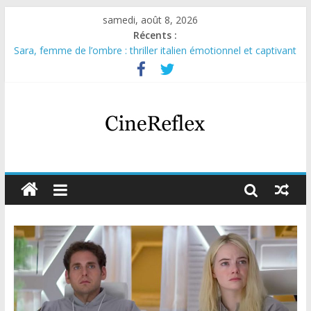
samedi, août 8, 2026
Récents :
Sara, femme de l’ombre : thriller italien émotionnel et captivant
Journal d’une fille larguée : nouvelle série suédoise sur Netflix
Aema : mini-série sur le tournage d’un film érotique devenu
culte
Glass Heart : excellente série musicale avec Takeru Satō
Olympo, saison 1 : nouvelle série qui séduira les fans de
« Elite »