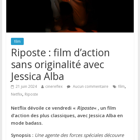
film
Riposte : film d’action
sans originalité avec
Jessica Alba
,
21 juin 2024
cinereflex
Aucun commentaire
film
,
Netflix
Riposte
Netflix dévoile ce vendredi «
Riposte
« , un film
d’action des plus classiques, avec Jessica Alba en
mode badass.
Synopsis :
Une agente des forces spéciales découvre