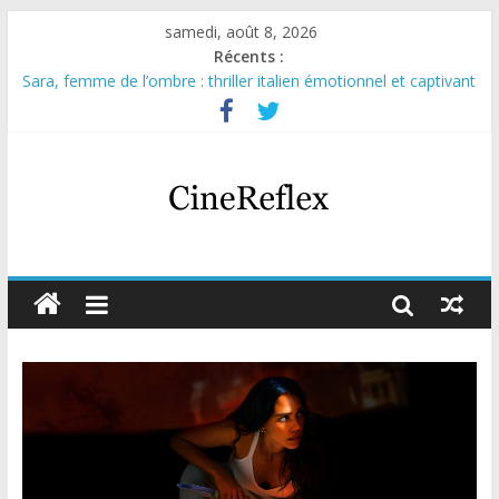
samedi, août 8, 2026
Récents :
Sara, femme de l’ombre : thriller italien émotionnel et captivant
Journal d’une fille larguée : nouvelle série suédoise sur Netflix
Aema : mini-série sur le tournage d’un film érotique devenu
culte
Glass Heart : excellente série musicale avec Takeru Satō
Olympo, saison 1 : nouvelle série qui séduira les fans de
« Elite »