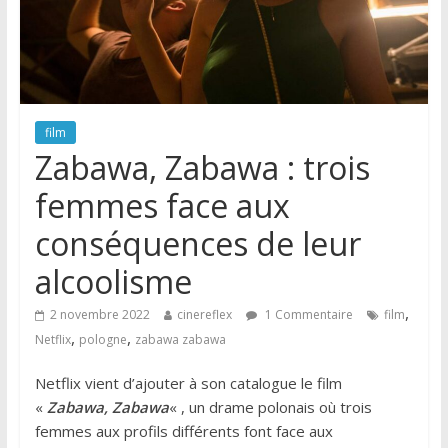
film
Zabawa, Zabawa : trois
femmes face aux
conséquences de leur
alcoolisme
,
2 novembre 2022
cinereflex
1 Commentaire
film
,
,
Netflix
pologne
zabawa zabawa
Netflix vient d’ajouter à son catalogue le film
«
Zabawa, Zabawa
« , un drame polonais où trois
femmes aux profils différents font face aux