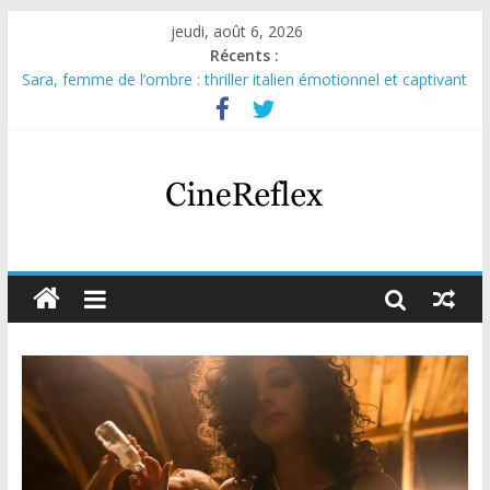
jeudi, août 6, 2026
Récents :
Sara, femme de l’ombre : thriller italien émotionnel et captivant
Journal d’une fille larguée : nouvelle série suédoise sur Netflix
Aema : mini-série sur le tournage d’un film érotique devenu
culte
Glass Heart : excellente série musicale avec Takeru Satō
Olympo, saison 1 : nouvelle série qui séduira les fans de
« Elite »