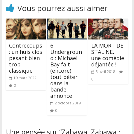
Vous pourrez aussi aimer
Contrecoups
6
LA MORT DE
: un huis clos
Undergroun
STALINE,
pesant bien
d : Michael
une comédie
trop
Bay fait
déjantée !
classique
(encore)
3 avril 2018
tout péter
19 mars 2022
0
dans la
0
bande-
annonce
2 octobre 2019
0
Une pensée sur “
Zabawa, Zabawa :