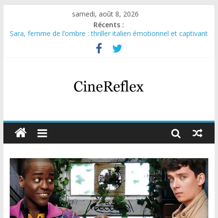
samedi, août 8, 2026
Récents :
Sara, femme de l’ombre : thriller italien émotionnel et captivant
Journal d’une fille larguée : nouvelle série suédoise sur Netflix
Aema : mini-série sur le tournage d’un film érotique devenu
culte
Glass Heart : excellente série musicale avec Takeru Satō
Olympo, saison 1 : nouvelle série qui séduira les fans de
« Elite »