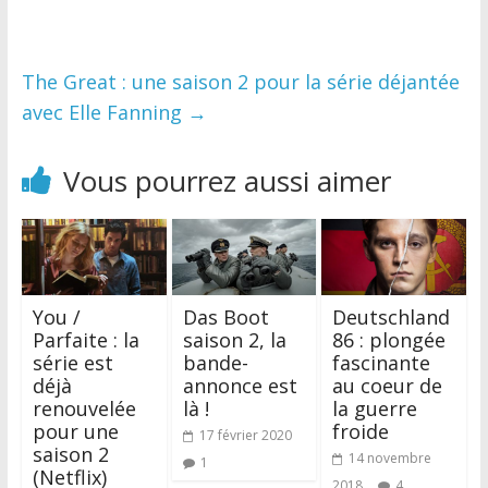
The Great : une saison 2 pour la série déjantée
avec Elle Fanning
→
Vous pourrez aussi aimer
You /
Das Boot
Deutschland
Parfaite : la
saison 2, la
86 : plongée
série est
bande-
fascinante
déjà
annonce est
au coeur de
renouvelée
là !
la guerre
pour une
froide
17 février 2020
saison 2
14 novembre
1
(Netflix)
2018
4