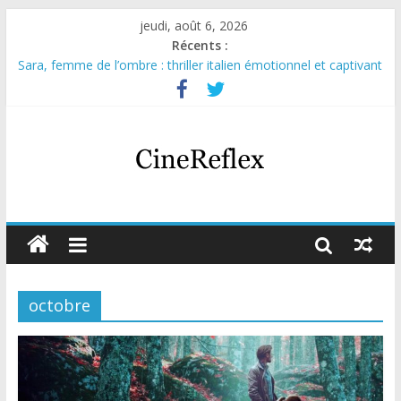
jeudi, août 6, 2026
Récents :
Sara, femme de l’ombre : thriller italien émotionnel et captivant
Journal d’une fille larguée : nouvelle série suédoise sur Netflix
Aema : mini-série sur le tournage d’un film érotique devenu
culte
Glass Heart : excellente série musicale avec Takeru Satō
Olympo, saison 1 : nouvelle série qui séduira les fans de
« Elite »
octobre