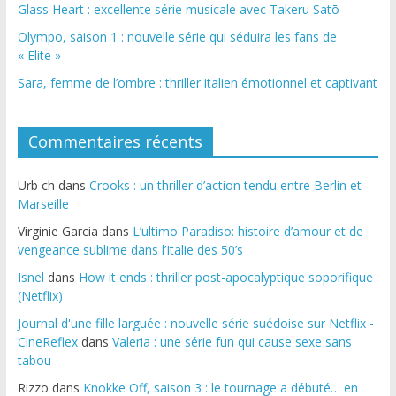
Glass Heart : excellente série musicale avec Takeru Satō
Olympo, saison 1 : nouvelle série qui séduira les fans de
« Elite »
Sara, femme de l’ombre : thriller italien émotionnel et captivant
Commentaires récents
Urb ch
dans
Crooks : un thriller d’action tendu entre Berlin et
Marseille
Virginie Garcia
dans
L’ultimo Paradiso: histoire d’amour et de
vengeance sublime dans l’Italie des 50’s
Isnel
dans
How it ends : thriller post-apocalyptique soporifique
(Netflix)
Journal d'une fille larguée : nouvelle série suédoise sur Netflix -
CineReflex
dans
Valeria : une série fun qui cause sexe sans
tabou
Rizzo
dans
Knokke Off, saison 3 : le tournage a débuté… en