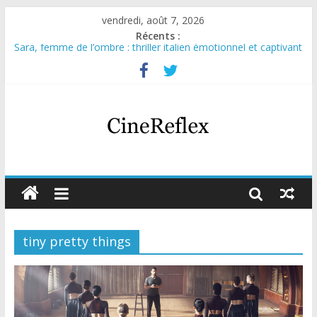
vendredi, août 7, 2026
Récents :
Sara, femme de l’ombre : thriller italien émotionnel et captivant
Journal d’une fille larguée : nouvelle série suédoise sur Netflix
Aema : mini-série sur le tournage d’un film érotique devenu
culte
Glass Heart : excellente série musicale avec Takeru Satō
Olympo, saison 1 : nouvelle série qui séduira les fans de
« Elite »
tiny pretty things