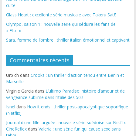
culte
Glass Heart : excellente série musicale avec Takeru Satō
Olympo, saison 1 : nouvelle série qui séduira les fans de
« Elite »
Sara, femme de l’ombre : thriller italien émotionnel et captivant
Commentaires récents
Urb ch
dans
Crooks : un thriller d’action tendu entre Berlin et
Marseille
Virginie Garcia
dans
L’ultimo Paradiso: histoire d’amour et de
vengeance sublime dans l’Italie des 50’s
Isnel
dans
How it ends : thriller post-apocalyptique soporifique
(Netflix)
Journal d'une fille larguée : nouvelle série suédoise sur Netflix -
CineReflex
dans
Valeria : une série fun qui cause sexe sans
tabou