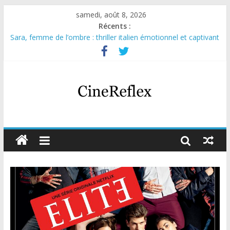
samedi, août 8, 2026
Récents :
Sara, femme de l’ombre : thriller italien émotionnel et captivant
Journal d’une fille larguée : nouvelle série suédoise sur Netflix
Aema : mini-série sur le tournage d’un film érotique devenu
culte
Glass Heart : excellente série musicale avec Takeru Satō
Olympo, saison 1 : nouvelle série qui séduira les fans de
« Elite »