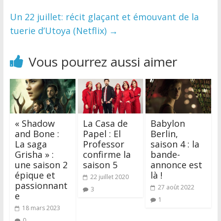
Un 22 juillet: récit glaçant et émouvant de la
tuerie d’Utoya (Netflix)
→
Vous pourrez aussi aimer
« Shadow
La Casa de
Babylon
and Bone :
Papel : El
Berlin,
La saga
Professor
saison 4 : la
Grisha » :
confirme la
bande-
une saison 2
saison 5
annonce est
épique et
là !
22 juillet 2020
passionnant
27 août 2022
3
e
1
18 mars 2023
0