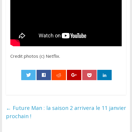
Credit photos (c) Netflix.
0
←
Future Man : la saison 2 arrivera le 11 janvier
prochain !