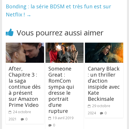
Bonding : la série BDSM et très fun est sur
Netflix !
→
Vous pourrez aussi aimer
After,
Someone
Canary Black
Chapitre 3 :
Great :
: un thriller
la saga
RomCom
d’action
continue dès
sympa qui
insipide avec
à présent
dresse le
Kate
sur Amazon
portrait
Beckinsale
Prime Video
d’une
29 octobre
rupture
24 octobre
2024
0
19 avril 2019
2021
0
0