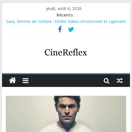
jeudi, août 6, 2026
Récents :
Sara, femme de l’ombre : thriller italien émotionnel et captivant
Journal d’une fille larguée : nouvelle série suédoise sur Netflix
Aema : mini-série sur le tournage d’un film érotique devenu
culte
Glass Heart : excellente série musicale avec Takeru Satō
Olympo, saison 1 : nouvelle série qui séduira les fans de
« Elite »