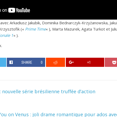
1, avec Arkadiusz Jakubik, Dominika Bednarczyk-Krzyżanowska, Jak
rzysztofik («
Prime Time
« ), Marta Mazurek, Agata Turkot et Jul
ionale 1
« ).
x.
SHARE
0
+1
 nouvelle série brésilienne truffée d’action
You on Venus : joli drame romantique pour ados ave