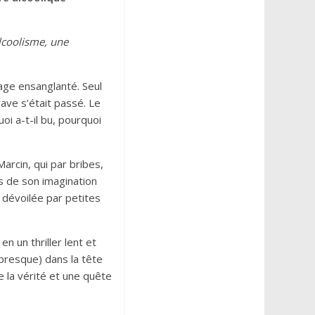
alcoolisme, une
sage ensanglanté. Seul
grave s’était passé. Le
oi a-t-il bu, pourquoi
arcin, qui par bribes,
its de son imagination
s dévoilée par petites
en un thriller lent et
presque) dans la tête
la vérité et une quête