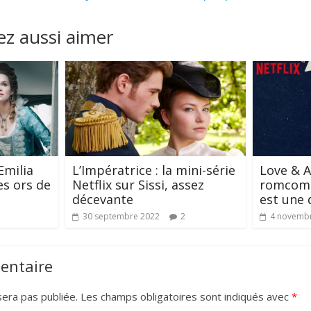
z aussi aimer
Emilia
L’Impératrice : la mini-série
Love & A
es ors de
Netflix sur Sissi, assez
romcom 
décevante
est une 
30 septembre 2022
2
4 novemb
entaire
era pas publiée.
Les champs obligatoires sont indiqués avec
*