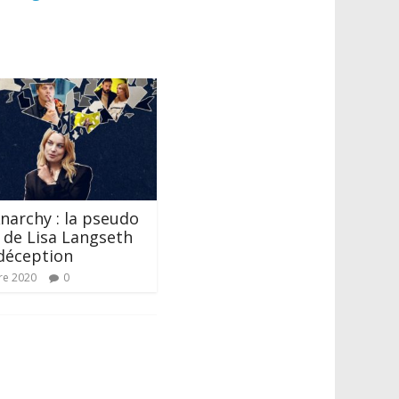
narchy : la pseudo
de Lisa Langseth
déception
re 2020
0