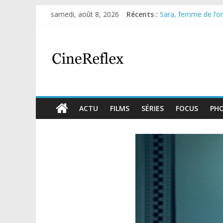
samedi, août 8, 2026
Récents :
Sara, femme de l’omb
Journal d’une fille l
Aema : mini-série s
Glass Heart : excel
Olympo, saison 1 : n
ACTU
FILMS
SÉRIES
FOCUS
PH