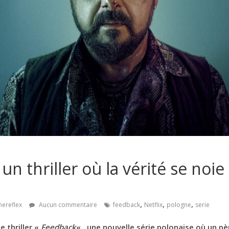
un thriller où la vérité se noi
,
,
,
nereflex
Aucun commentaire
feedback
Netflix
pologne
serie
e thriller «
Feedback
« , une nouvelle série polonaise où un pè