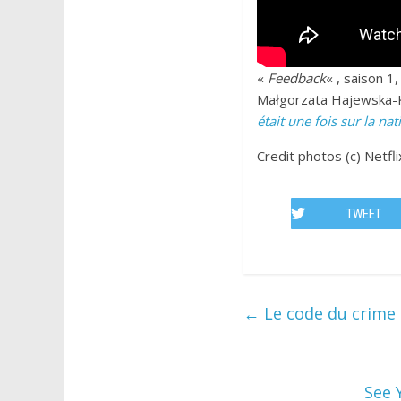
«
Feedback
« , saison 
Małgorzata Hajewska-K
était une fois sur la nat
Credit photos (c) Netfli
TWEET
←
Le code du crime :
See 