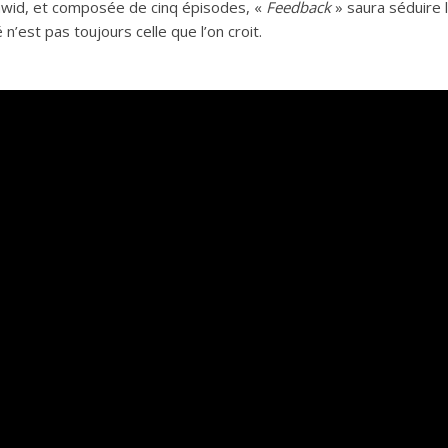
awid, et composée de cinq épisodes, «
Feedback
» saura séduire l
 n’est pas toujours celle que l’on croit.