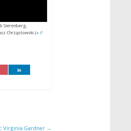
ub Sierenberg,
iusz Chrząstowski («
Il
c Virginia Gardner
→