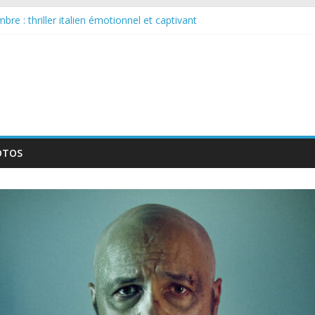
re : thriller italien émotionnel et captivant
arguée : nouvelle série suédoise sur Netflix
ur le tournage d’un film érotique devenu culte
lente série musicale avec Takeru Satō
ouvelle série qui séduira les fans de « Elite »
OTOS