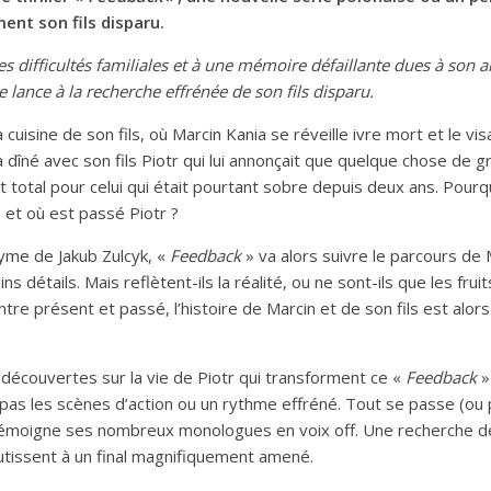
nt son fils disparu.
es difficultés familiales et à une mémoire défaillante dues à son 
 lance à la recherche effrénée de son fils disparu.
uisine de son fils, où Marcin Kania se réveille ivre mort et le vi
il a dîné avec son fils Piotr qui lui annonçait que quelque chose de 
t total pour celui qui était pourtant sobre depuis deux ans. Pourqu
 et où est passé Piotr ?
me de Jakub Zulcyk, «
Feedback
» va alors suivre le parcours de M
ns détails. Mais reflètent-ils la réalité, ou ne sont-ils que les fru
Entre présent et passé, l’histoire de Marcin et de son fils est alor
découvertes sur la vie de Piotr qui transforment ce «
Feedback
» 
pas les scènes d’action ou un rythme effréné. Tout se passe (ou 
moigne ses nombreux monologues en voix off. Une recherche de 
tissent à un final magnifiquement amené.