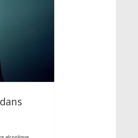
e dans
re alcoolique