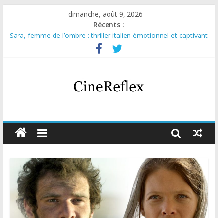
dimanche, août 9, 2026
Récents :
Sara, femme de l’ombre : thriller italien émotionnel et captivant
Journal d’une fille larguée : nouvelle série suédoise sur Netflix
Aema : mini-série sur le tournage d’un film érotique devenu
culte
Glass Heart : excellente série musicale avec Takeru Satō
Olympo, saison 1 : nouvelle série qui séduira les fans de
« Elite »