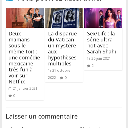
Deux
La disparue
Sex/Life : la
mamans
du Vatican :
série ultra
sous le
un mystère
hot avec
même toit :
aux
Sarah Shahi
une comédie
hypothèses
26 juin 2021
mexicaine
multiples
2
très fun à
21 octobre
voir sur
2022
0
Netflix
21 janvier 2021
0
Laisser un commentaire