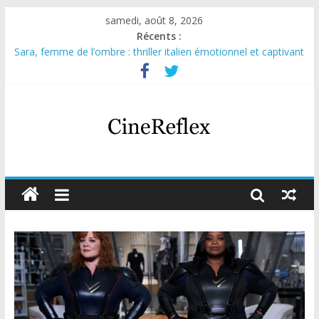
samedi, août 8, 2026
Récents :
Sara, femme de l’ombre : thriller italien émotionnel et captivant
Journal d’une fille larguée : nouvelle série suédoise sur Netflix
Aema : mini-série sur le tournage d’un film érotique devenu
culte
Glass Heart : excellente série musicale avec Takeru Satō
Olympo, saison 1 : nouvelle série qui séduira les fans de
« Elite »