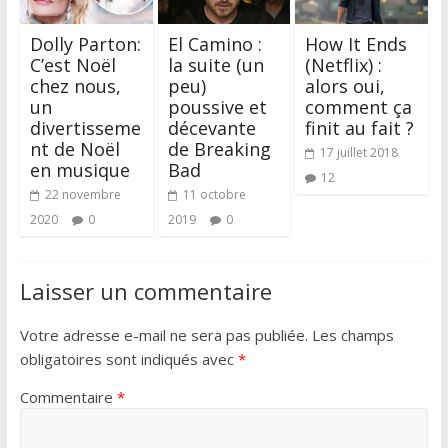
Dolly Parton:
El Camino :
How It Ends
C’est Noël
la suite (un
(Netflix) :
chez nous,
peu)
alors oui,
un
poussive et
comment ça
divertisseme
décevante
finit au fait ?
nt de Noël
de Breaking
17 juillet 2018
en musique
Bad
12
22 novembre
11 octobre
2020
0
2019
0
Laisser un commentaire
Votre adresse e-mail ne sera pas publiée.
Les champs
obligatoires sont indiqués avec
*
Commentaire
*