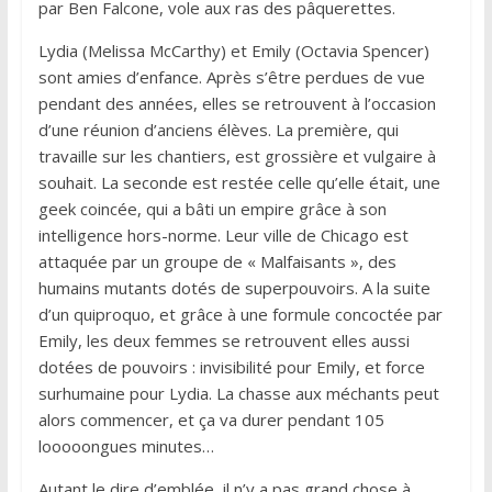
par Ben Falcone, vole aux ras des pâquerettes.
Lydia (Melissa McCarthy) et Emily (Octavia Spencer)
sont amies d’enfance. Après s’être perdues de vue
pendant des années, elles se retrouvent à l’occasion
d’une réunion d’anciens élèves. La première, qui
travaille sur les chantiers, est grossière et vulgaire à
souhait. La seconde est restée celle qu’elle était, une
geek coincée, qui a bâti un empire grâce à son
intelligence hors-norme. Leur ville de Chicago est
attaquée par un groupe de « Malfaisants », des
humains mutants dotés de superpouvoirs. A la suite
d’un quiproquo, et grâce à une formule concoctée par
Emily, les deux femmes se retrouvent elles aussi
dotées de pouvoirs : invisibilité pour Emily, et force
surhumaine pour Lydia. La chasse aux méchants peut
alors commencer, et ça va durer pendant 105
looooongues minutes…
Autant le dire d’emblée, il n’y a pas grand chose à