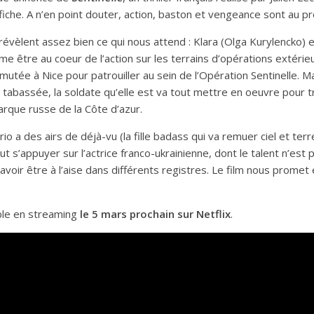
fiche. A n’en point douter, action, baston et vengeance sont au 
évèlent assez bien ce qui nous attend : Klara (Olga Kurylencko) 
ime être au coeur de l’action sur les terrains d’opérations extéri
 mutée à Nice pour patrouiller au sein de l’Opération Sentinelle. M
 tabassée, la soldate qu’elle est va tout mettre en oeuvre pour 
igarque russe de la Côte d’azur.
ario a des airs de déjà-vu (la fille badass qui va remuer ciel et terr
t s’appuyer sur l’actrice franco-ukrainienne, dont le talent n’est 
avoir être à l’aise dans différents registres. Le film nous promet
ble en streaming
le 5 mars prochain sur Netflix
.