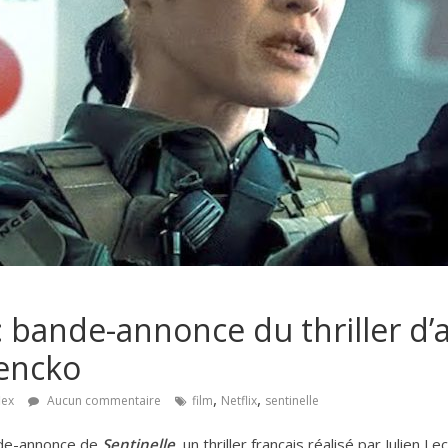
: bande-annonce du thriller d’
lencko
,
,
lex
Aucun commentaire
film
Netflix
sentinelle
ande-annonce de
Sentinelle
, un thriller français réalisé par Julien L