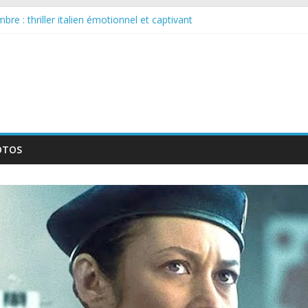
re : thriller italien émotionnel et captivant
arguée : nouvelle série suédoise sur Netflix
ur le tournage d’un film érotique devenu culte
lente série musicale avec Takeru Satō
ouvelle série qui séduira les fans de « Elite »
OTOS