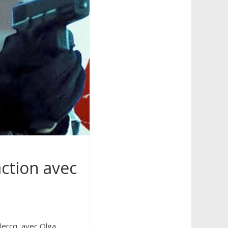
action avec
eclercq, avec Olga