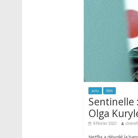
actu
film
Sentinelle 
Olga Kury
9 février 2021
cineref
Netflix a dévoilé la b