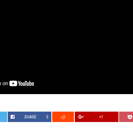
SHARE
0
+1