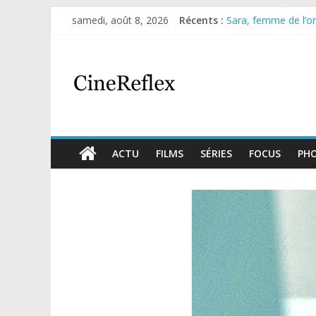
samedi, août 8, 2026
Récents :
Sara, femme de l’omb
Journal d’une fille l
Aema : mini-série s
Glass Heart : excel
Olympo, saison 1 : n
ACTU
FILMS
SÉRIES
FOCUS
PH