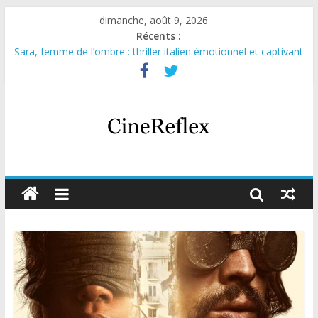
dimanche, août 9, 2026
Récents :
Sara, femme de l’ombre : thriller italien émotionnel et captivant
Journal d’une fille larguée : nouvelle série suédoise sur Netflix
Aema : mini-série sur le tournage d’un film érotique devenu
culte
Glass Heart : excellente série musicale avec Takeru Satō
Olympo, saison 1 : nouvelle série qui séduira les fans de
« Elite »