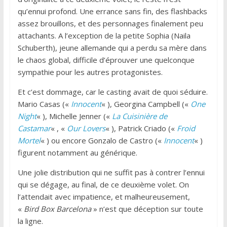
qu’ennui profond. Une errance sans fin, des flashbacks
assez brouillons, et des personnages finalement peu
attachants. A l’exception de la petite Sophia (Naila
Schuberth), jeune allemande qui a perdu sa mère dans
le chaos global, difficile d’éprouver une quelconque
sympathie pour les autres protagonistes.
Et c’est dommage, car le casting avait de quoi séduire.
Mario Casas («
Innocent
« ), Georgina Campbell («
One
Night
« ), Michelle Jenner («
La Cuisinière de
Castamar
« , «
Our Lovers
« ), Patrick Criado («
Froid
Mortel
« ) ou encore Gonzalo de Castro («
Innocent
« )
figurent notamment au générique.
Une jolie distribution qui ne suffit pas à contrer l’ennui
qui se dégage, au final, de ce deuxième volet. On
l’attendait avec impatience, et malheureusement,
«
Bird Box Barcelona
» n’est que déception sur toute
la ligne.