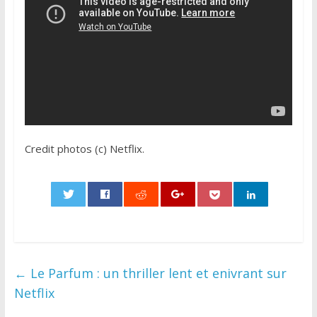
Credit photos (c) Netflix.
0
←
Le Parfum : un thriller lent et enivrant sur
Netflix