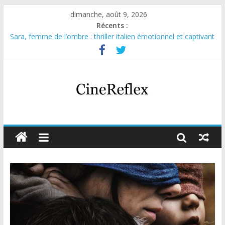
dimanche, août 9, 2026
Récents :
Sara, femme de l’ombre : thriller italien émotionnel et captivant
Journal d’une fille larguée : nouvelle série suédoise sur Netflix
Aema : mini-série sur le tournage d’un film érotique devenu
culte
Glass Heart : excellente série musicale avec Takeru Satō
Olympo, saison 1 : nouvelle série qui séduira les fans de
« Elite »