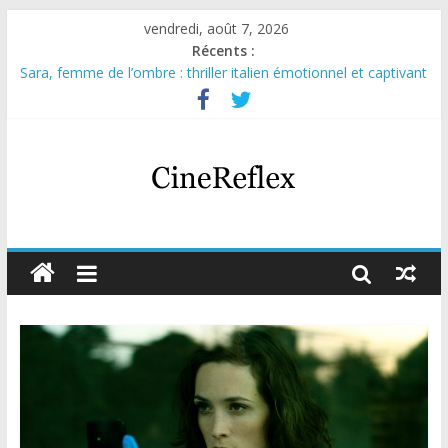
vendredi, août 7, 2026
Récents :
Sara, femme de l’ombre : thriller italien émotionnel et captivant
Journal d’une fille larguée : nouvelle série suédoise sur Netflix
Aema : mini-série sur le tournage d’un film érotique devenu
culte
Glass Heart : excellente série musicale avec Takeru Satō
Olympo, saison 1 : nouvelle série qui séduira les fans de
« Elite »