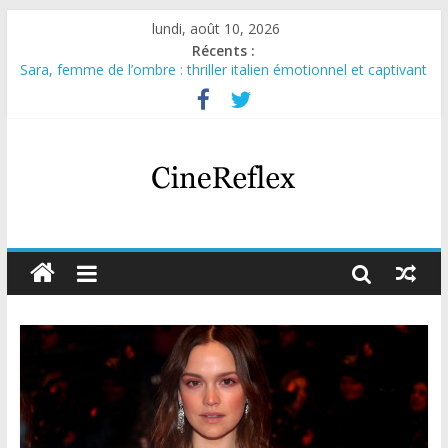
lundi, août 10, 2026
Récents :
Sara, femme de l’ombre : thriller italien émotionnel et captivant
Journal d’une fille larguée : nouvelle série suédoise sur Netflix
Aema : mini-série sur le tournage d’un film érotique devenu
culte
Glass Heart : excellente série musicale avec Takeru Satō
Olympo, saison 1 : nouvelle série qui séduira les fans de
« Elite »