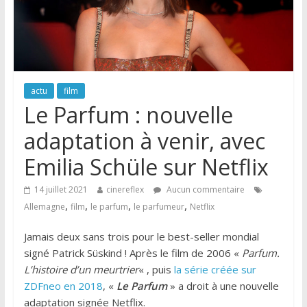
actu
film
Le Parfum : nouvelle
adaptation à venir, avec
Emilia Schüle sur Netflix
14 juillet 2021
cinereflex
Aucun commentaire
,
,
,
,
Allemagne
film
le parfum
le parfumeur
Netflix
Jamais deux sans trois pour le best-seller mondial
signé Patrick Süskind ! Après le film de 2006 «
Parfum.
L’histoire d’un meurtrier
« , puis
la série créée sur
ZDFneo en 2018
, «
Le Parfum
» a droit à une nouvelle
adaptation signée Netflix.