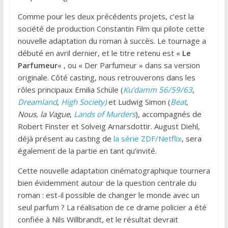
Comme pour les deux précédents projets, c’est la
société de production Constantin Film qui pilote cette
nouvelle adaptation du roman à succès. Le tournage a
débuté en avril dernier, et le titre retenu est «
Le
Parfumeur
« , ou « Der Parfumeur » dans sa version
originale. Côté casting, nous retrouverons dans les
rôles principaux Emilia Schüle (
Ku’damm 56/59/63
,
Dreamland
,
High Society)
et Ludwig Simon (
Beat
,
Nous, la Vague
,
Lands of Murders
), accompagnés de
Robert Finster et Solveig Arnarsdottir. August Diehl,
déjà présent au casting de
la série ZDF/Netflix
, sera
également de la partie en tant qu’invité.
Cette nouvelle adaptation cinématographique tournera
bien évidemment autour de la question centrale du
roman : est-il possible de changer le monde avec un
seul parfum ? La réalisation de ce drame policier a été
confiée à Nils Willbrandt, et le résultat devrait