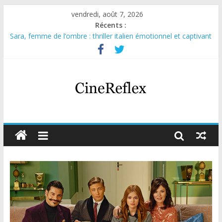
vendredi, août 7, 2026
Récents :
Sara, femme de l’ombre : thriller italien émotionnel et captivant
Journal d’une fille larguée : nouvelle série suédoise sur Netflix
Aema : mini-série sur le tournage d’un film érotique devenu
culte
Glass Heart : excellente série musicale avec Takeru Satō
Olympo, saison 1 : nouvelle série qui séduira les fans de
« Elite »