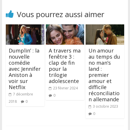
Vous pourrez aussi aimer
Dumplin’ : la
A travers ma
Un amour
nouvelle
fenêtre 3 :
au temps du
comédie
clap de fin
no man’s
avec Jennifer
pour la
land :
Aniston à
trilogie
premier
voir sur
adolescente
amour et
Netflix
difficile
23 février 2024
réconciliatio
7 décembre
0
n allemande
2018
0
3 octobre 2023
0