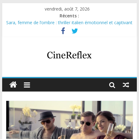
vendredi, août 7, 2026
Récents :
Sara, femme de l’ombre : thriller italien émotionnel et captivant
Journal d’une fille larguée : nouvelle série suédoise sur Netflix
Aema : mini-série sur le tournage d’un film érotique devenu
culte
Glass Heart : excellente série musicale avec Takeru Satō
Olympo, saison 1 : nouvelle série qui séduira les fans de
« Elite »