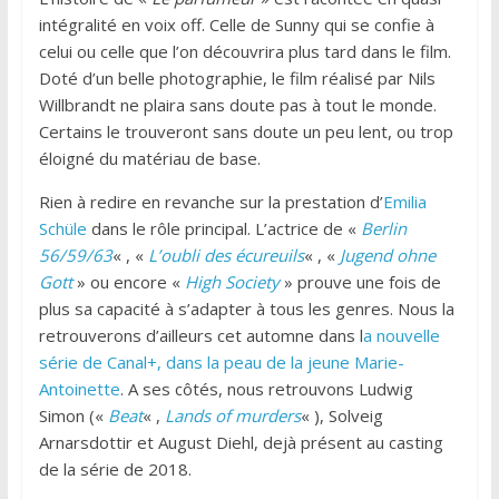
intégralité en voix off. Celle de Sunny qui se confie à
celui ou celle que l’on découvrira plus tard dans le film.
Doté d’un belle photographie, le film réalisé par Nils
Willbrandt ne plaira sans doute pas à tout le monde.
Certains le trouveront sans doute un peu lent, ou trop
éloigné du matériau de base.
Rien à redire en revanche sur la prestation d’
Emilia
Schüle
dans le rôle principal. L’actrice de «
Berlin
56/59/63
« , «
L’oubli des écureuils
« , «
Jugend ohne
Gott
» ou encore «
High Society
» prouve une fois de
plus sa capacité à s’adapter à tous les genres. Nous la
retrouverons d’ailleurs cet automne dans l
a nouvelle
série de Canal+, dans la peau de la jeune Marie-
Antoinette
. A ses côtés, nous retrouvons Ludwig
Simon («
Beat
« ,
Lands of murders
« ), Solveig
Arnarsdottir et August Diehl, dejà présent au casting
de la série de 2018.