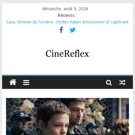
dimanche, août 9, 2026
Récents :
Sara, femme de l’ombre : thriller italien émotionnel et captivant
Journal d’une fille larguée : nouvelle série suédoise sur Netflix
Aema : mini-série sur le tournage d’un film érotique devenu
culte
Glass Heart : excellente série musicale avec Takeru Satō
Olympo, saison 1 : nouvelle série qui séduira les fans de
« Elite »