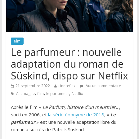
film
Le parfumeur : nouvelle
adaptation du roman de
Süskind, dispo sur Netflix
21 septembre 2022
cinereflex
Aucun commentaire
,
,
,
Allemagne
film
le parfumeur
Netflix
Après le film «
Le Parfum, histoire d’un meurtrier
« ,
sorti en 2006, et
la série éponyme de 2018
, «
Le
parfumeur
» est une nouvelle adaptation libre du
roman à succès de Patrick Süskind.