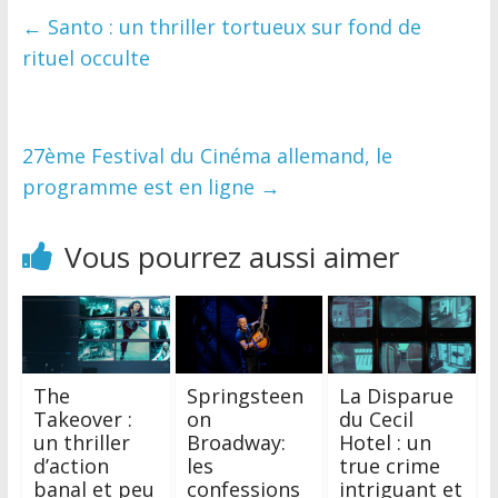
←
Santo : un thriller tortueux sur fond de
rituel occulte
27ème Festival du Cinéma allemand, le
programme est en ligne
→
Vous pourrez aussi aimer
The
Springsteen
La Disparue
Takeover :
on
du Cecil
un thriller
Broadway:
Hotel : un
d’action
les
true crime
banal et peu
confessions
intriguant et