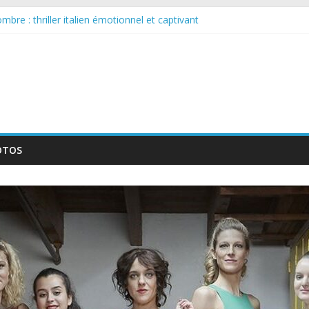
bre : thriller italien émotionnel et captivant
 larguée : nouvelle série suédoise sur Netflix
sur le tournage d’un film érotique devenu culte
llente série musicale avec Takeru Satō
nouvelle série qui séduira les fans de « Elite »
OTOS