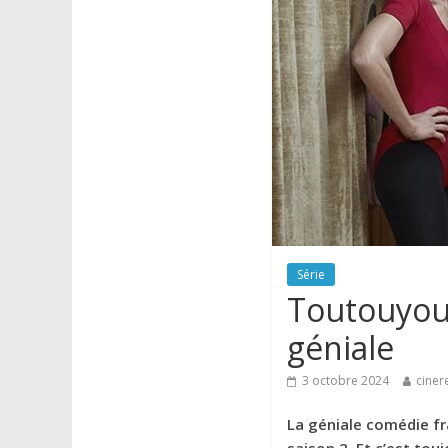
Série
Toutouyout
géniale
3 octobre 2024
ciner
La géniale comédie f