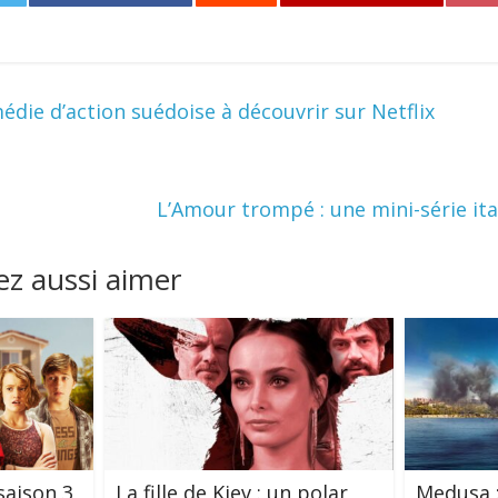
die d’action suédoise à découvrir sur Netflix
L’Amour trompé : une mini-série it
z aussi aimer
saison 3
La fille de Kiev : un polar
Medusa :