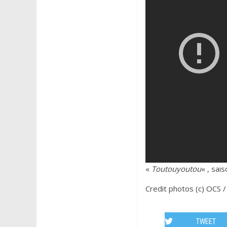
«
Toutouyoutou
« , sai
Credit photos (c) OCS /
TWEET