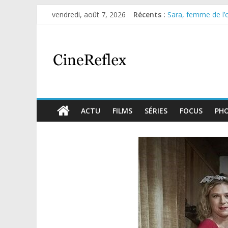
vendredi, août 7, 2026
Récents :
Sara, femme de l’om
Journal d’une fille
Aema : mini-série 
Glass Heart : exce
Olympo, saison 1 : 
ACTU
FILMS
SÉRIES
FOCUS
PH