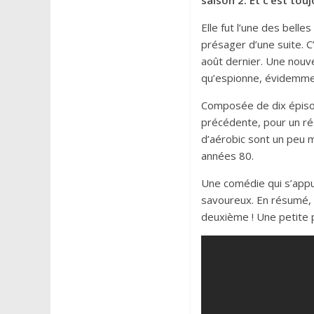
saison 2. Et c’est touj
Elle fut l’une des belle
présager d’une suite. C
août dernier. Une nouve
qu’espionne, évidemme
Composée de dix épisod
précédente, pour un résu
d’aérobic sont un peu mo
années 80.
Une comédie qui s’appui
savoureux. En résumé,
deuxième ! Une petite 