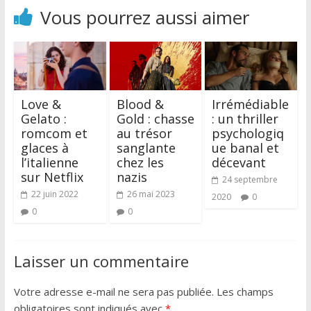
Vous pourrez aussi aimer
Love &
Blood &
Irrémédiable
Gelato :
Gold : chasse
: un thriller
romcom et
au trésor
psychologiq
glaces à
sanglante
ue banal et
l’italienne
chez les
décevant
sur Netflix
nazis
24 septembre
22 juin 2022
26 mai 2023
2020
0
0
0
Laisser un commentaire
Votre adresse e-mail ne sera pas publiée.
Les champs
obligatoires sont indiqués avec
*