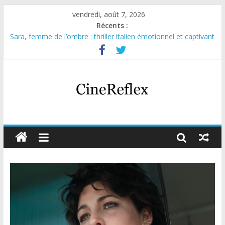
vendredi, août 7, 2026
Récents :
Sara, femme de l’ombre : thriller italien émotionnel et captivant
Journal d’une fille larguée : nouvelle série suédoise sur Netflix
Aema : mini-série sur le tournage d’un film érotique devenu
culte
Glass Heart : excellente série musicale avec Takeru Satō
Olympo, saison 1 : nouvelle série qui séduira les fans de
« Elite »