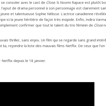
e se consoler avec le cast de
Close
. Si Noomi Rapace est plutôt b
 l’ajout de drama personnel à son personnage est clairement sans
a jeune et talentueuse Sophie Nélisse. L’actrice canadienne révélé
pe ici la jeune héritière de façon très insipide. Enfin, Indira Varma
simplement confirmer que tout le talent du trio féminin de
Close
ne
uvais thriller, sans enjeu. Un film qui se regarde sans grand inté
lui, rejoindre la liste des mauvais films Netflix. De ceux que l’on 
.
 Netflix depuis le 18 janvier.