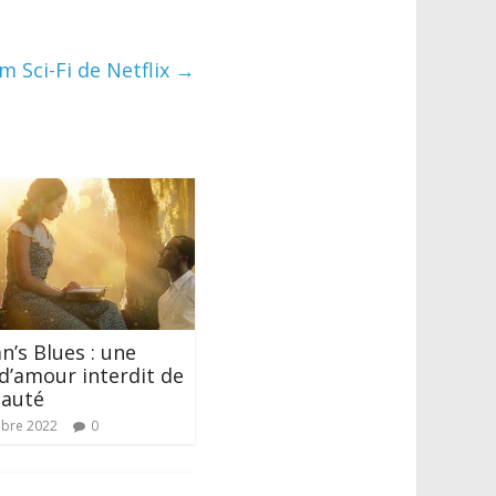
lm Sci-Fi de Netflix
→
n’s Blues : une
 d’amour interdit de
eauté
bre 2022
0