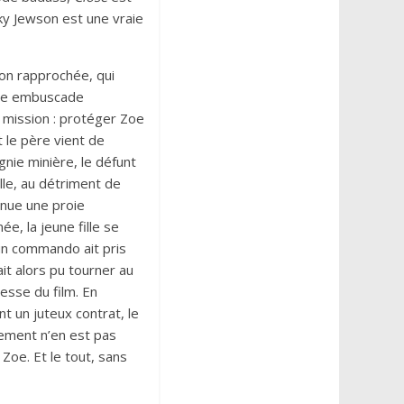
cky Jewson est une vraie
on rapprochée, qui
une embuscade
e mission : protéger Zoe
t le père vient de
nie minière, le défunt
lle, au détriment de
nue une proie
e, la jeune fille se
un commando ait pris
it alors pu tourner au
lesse du film. En
nt un juteux contrat, le
lement n’en est pas
 Zoe. Et le tout, sans