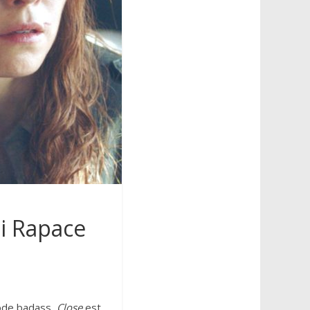
mi Rapace
mode badass,
Close
est