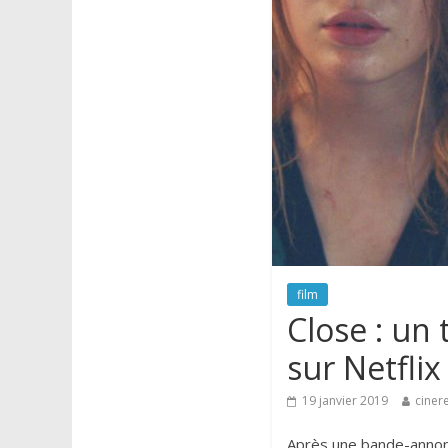
film
Close : un
sur Netflix
19 janvier 2019
cinere
Après une bande-annon