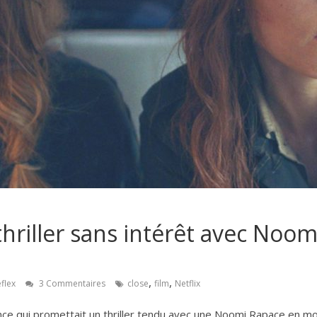
 thriller sans intérêt avec Noo
,
,
flex
3 Commentaires
close
film
Netflix
ce qui promettait un thriller tendu avec une Noomi Rapace en 