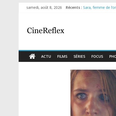
samedi, août 8, 2026
Récents :
Sara, femme de l’omb
Journal d’une fille l
Aema : mini-série s
Glass Heart : excel
Olympo, saison 1 : n
ACTU
FILMS
SÉRIES
FOCUS
PH