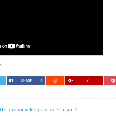
x.
SHARE
0
+1
hod renouvelée pour une saison 2