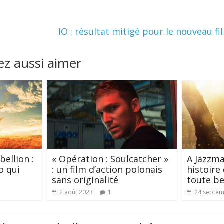
IO : résultat mitigé pour le nouveau fi
z aussi aimer
ellion :
« Opération : Soulcatcher »
A Jazzma
o qui
: un film d’action polonais
histoire
sans originalité
toute b
2 août 2023
1
24 septem