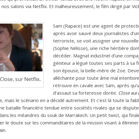
 nos salons via Netflix. Et malheureusement, le film dirigé par Vi
Sam (Rapace) est une agent de protecti
après avoir sauvé deux journalistes d’
terroriste, se voit assigner une nouvell
(Sophie Nélisse), une riche héritière don
décéder. Magnat industriel d’une compag
géniteur a légué toutes ses parts à sa fi
son épouse, la belle-mère de Zoe. Deve
alléchante pour toute âme mal intentionné
ose, sur Netflix..
retrouve en cavale avec Sam, après qu’
d’assaut sa forteresse dorée.
Close
aura
que, mais le scénario en a décidé autrement. Et c’est là toute la faib
e bataille financière tendue entre sociétés rivales qui se dispute
dans les méandres du souk de Marrakech. Un petit twist, qui fina
er le doute sur les commanditaires de la mission visant à éliminer
in.