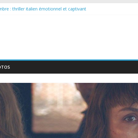
re : thriller italien émotionnel et captivant
arguée : nouvelle série suédoise sur Netflix
ur le tournage d’un film érotique devenu culte
lente série musicale avec Takeru Satō
ouvelle série qui séduira les fans de « Elite »
OTOS