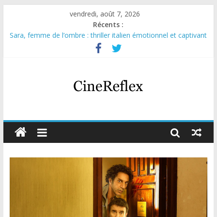
vendredi, août 7, 2026
Récents :
Sara, femme de l’ombre : thriller italien émotionnel et captivant
Journal d’une fille larguée : nouvelle série suédoise sur Netflix
Aema : mini-série sur le tournage d’un film érotique devenu
culte
Glass Heart : excellente série musicale avec Takeru Satō
Olympo, saison 1 : nouvelle série qui séduira les fans de
« Elite »