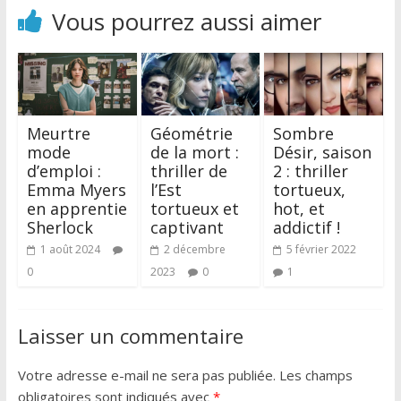
Vous pourrez aussi aimer
Meurtre
Géométrie
Sombre
mode
de la mort :
Désir, saison
d’emploi :
thriller de
2 : thriller
Emma Myers
l’Est
tortueux,
en apprentie
tortueux et
hot, et
Sherlock
captivant
addictif !
1 août 2024
2 décembre
5 février 2022
0
2023
0
1
Laisser un commentaire
Votre adresse e-mail ne sera pas publiée.
Les champs
obligatoires sont indiqués avec
*