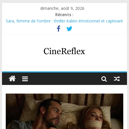
dimanche, août 9, 2026
Récents :
Sara, femme de l’ombre : thriller italien émotionnel et captivant
Journal d’une fille larguée : nouvelle série suédoise sur Netflix
Aema : mini-série sur le tournage d’un film érotique devenu
culte
Glass Heart : excellente série musicale avec Takeru Satō
Olympo, saison 1 : nouvelle série qui séduira les fans de
« Elite »