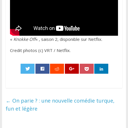
«
Knokke Off
« , saison 2, disponible sur Netflix.
Credit photos (c) VRT / Netflix.
0
←
On parie ? : une nouvelle comédie turque,
fun et légère