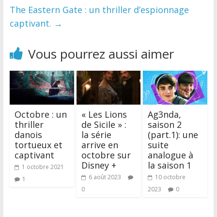
The Eastern Gate : un thriller d’espionnage
captivant.
→
Vous pourrez aussi aimer
Octobre : un
« Les Lions
Ag3nda,
thriller
de Sicile » :
saison 2
danois
la série
(part.1): une
tortueux et
arrive en
suite
captivant
octobre sur
analogue à
Disney +
la saison 1
1 octobre 2021
6 août 2023
10 octobre
1
0
2023
0