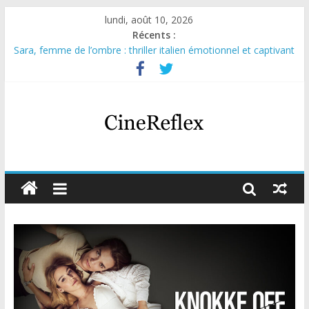
lundi, août 10, 2026
Récents :
Sara, femme de l’ombre : thriller italien émotionnel et captivant
Journal d’une fille larguée : nouvelle série suédoise sur Netflix
Aema : mini-série sur le tournage d’un film érotique devenu
culte
Glass Heart : excellente série musicale avec Takeru Satō
Olympo, saison 1 : nouvelle série qui séduira les fans de
« Elite »