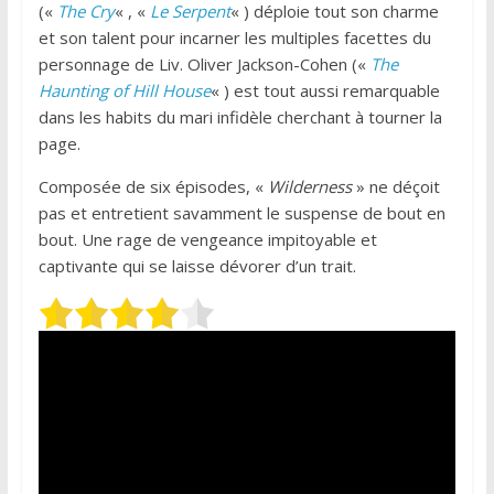
(«
The Cry
« , «
Le Serpent
« ) déploie tout son charme
et son talent pour incarner les multiples facettes du
personnage de Liv. Oliver Jackson-Cohen («
The
Haunting of Hill House
« ) est tout aussi remarquable
dans les habits du mari infidèle cherchant à tourner la
page.
Composée de six épisodes, «
Wilderness
» ne déçoit
pas et entretient savamment le suspense de bout en
bout. Une rage de vengeance impitoyable et
captivante qui se laisse dévorer d’un trait.