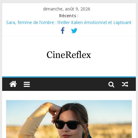
dimanche, août 9, 2026
Récents :
Sara, femme de l’ombre : thriller italien émotionnel et captivant
Journal d’une fille larguée : nouvelle série suédoise sur Netflix
Aema : mini-série sur le tournage d’un film érotique devenu
culte
Glass Heart : excellente série musicale avec Takeru Satō
Olympo, saison 1 : nouvelle série qui séduira les fans de
« Elite »