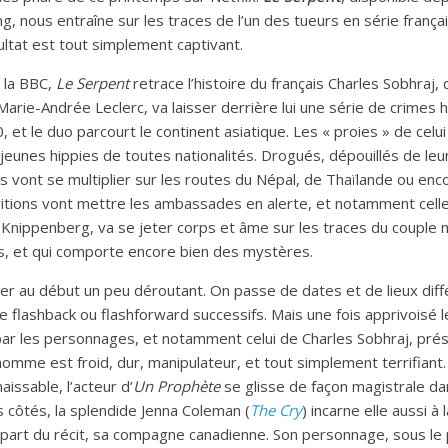
, nous entraîne sur les traces de l’un des tueurs en série françai
ultat est tout simplement captivant.
 la BBC,
Le Serpent
retrace l’histoire du français Charles Sobhraj
rie-Andrée Leclerc, va laisser derrière lui une série de crimes
, et le duo parcourt le continent asiatique. Les « proies » de cel
jeunes hippies de toutes nationalités. Drogués, dépouillés de leu
s vont se multiplier sur les routes du Népal, de Thaïlande ou enc
tions vont mettre les ambassades en alerte, et notamment cell
Knippenberg, va se jeter corps et âme sur les traces du couple 
s, et qui comporte encore bien des mystères.
r au début un peu déroutant. On passe de dates et de lieux diff
 flashback ou flashforward successifs. Mais une fois apprivoisé l
ar les personnages, et notamment celui de Charles Sobhraj, pré
omme est froid, dur, manipulateur, et tout simplement terrifiant
ssable, l’acteur d’
Un Prophète
se glisse de façon magistrale da
s côtés, la splendide Jenna Coleman (
The Cry
) incarne elle aussi à 
e part du récit, sa compagne canadienne. Son personnage, sous 