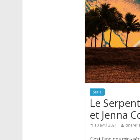
Série
Le Serpent
et Jenna 
10 avril 2021
cinerefl
C’est l’une des mini-sé