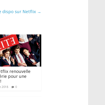
ne dispo sur Netflix
→
etflix renouvelle
série pour une
!
e 2018
0