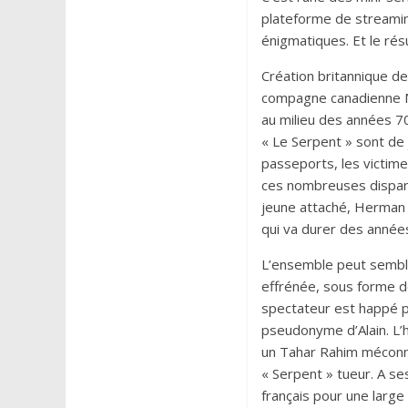
plateforme de streaming
énigmatiques. Et le rés
Création britannique de
compagne canadienne Ma
au milieu des années 70
« Le Serpent » sont de 
passeports, les victime
ces nombreuses dispari
jeune attaché, Herman 
qui va durer des année
L’ensemble peut semble
effrénée, sous forme de
spectateur est happé p
pseudonyme d’Alain. L’h
un Tahar Rahim méconnai
« Serpent » tueur. A se
français pour une larg