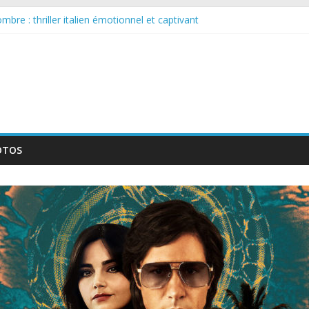
bre : thriller italien émotionnel et captivant
 larguée : nouvelle série suédoise sur Netflix
sur le tournage d’un film érotique devenu culte
llente série musicale avec Takeru Satō
nouvelle série qui séduira les fans de « Elite »
OTOS