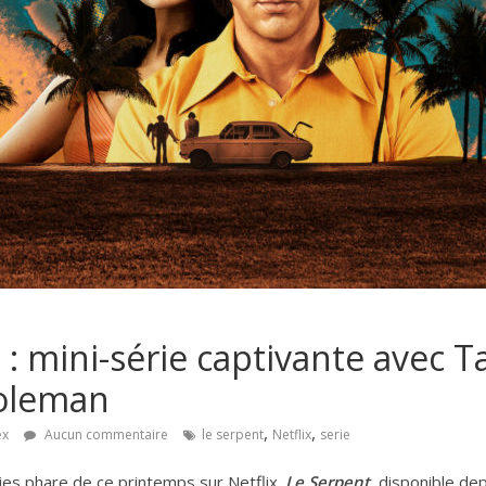
 : mini-série captivante avec 
Coleman
,
,
ex
Aucun commentaire
le serpent
Netflix
serie
ries phare de ce printemps sur Netflix.
Le Serpent
, disponible depu