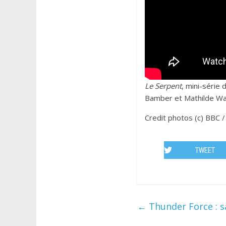
Le Serpent
, mini-série
Bamber et Mathilde War
Credit photos (c) BBC / 
TWEET
←
Thunder Force : sa