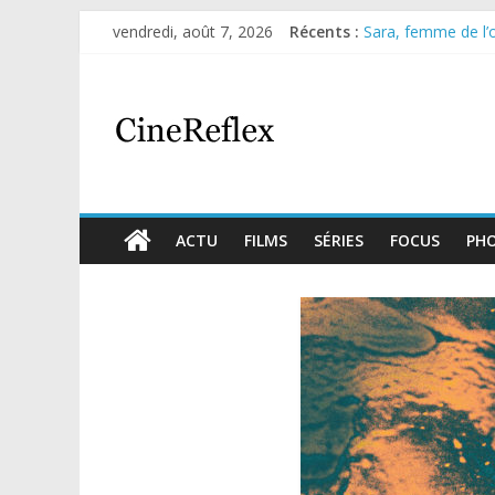
vendredi, août 7, 2026
Récents :
Sara, femme de l’om
Journal d’une fille
Aema : mini-série 
Glass Heart : exce
Olympo, saison 1 : 
ACTU
FILMS
SÉRIES
FOCUS
PH