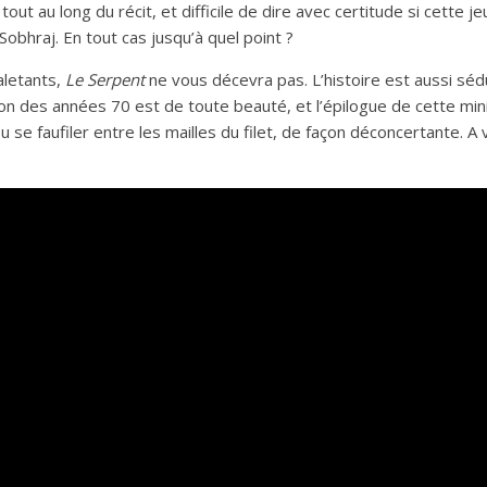
out au long du récit, et difficile de dire avec certitude si cette 
Sobhraj. En tout cas jusqu’à quel point ?
aletants,
Le Serpent
ne vous décevra pas. L’histoire est aussi sé
ion des années 70 est de toute beauté, et l’épilogue de cette min
u se faufiler entre les mailles du filet, de façon déconcertante. A