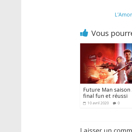
L’Amore
Vous pourre
Future Man saison 
final fun et réussi
10 avril 2020
0
Laisser un comm