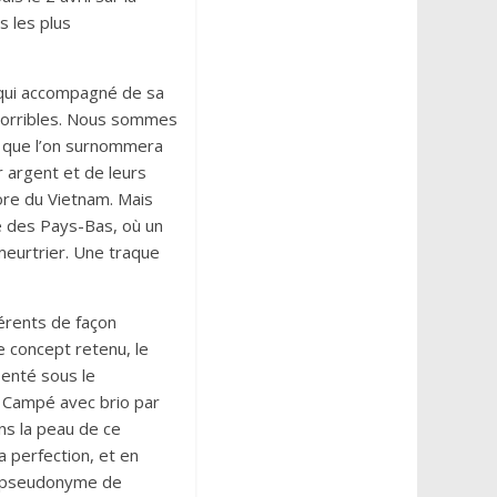
s les plus
, qui accompagné de sa
 horribles. Nous sommes
ui que l’on surnommera
r argent et de leurs
ore du Vietnam. Mais
e des Pays-Bas, où un
meurtrier. Une traque
érents de façon
e concept retenu, le
senté sous le
. Campé avec brio par
ns la peau de ce
la perfection, et en
le pseudonyme de