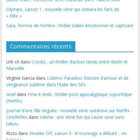
Olympo, saison 1 : nouvelle série qui séduira les fans de
« Elite »
Sara, femme de l’ombre : thriller italien émotionnel et captivant
Commentaires récents
Urb ch
dans
Crooks : un thriller d’action tendu entre Berlin et
Marseille
Virginie Garcia
dans
L’ultimo Paradiso: histoire d’amour et de
vengeance sublime dans l’Italie des 50’s
Isnel
dans
How it ends : thriller post-apocalyptique soporifique
(Netflix)
Journal d'une fille larguée : nouvelle série suédoise sur Netflix -
CineReflex
dans
Valeria : une série fun qui cause sexe sans
tabou
Rizzo
dans
Knokke Off, saison 3 : le tournage a débuté… en
Suisse !