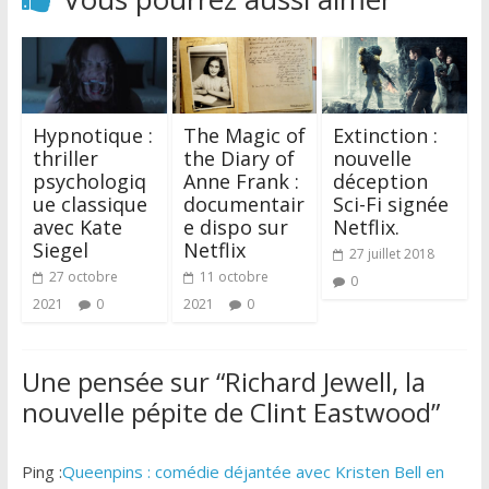
Hypnotique :
The Magic of
Extinction :
thriller
the Diary of
nouvelle
psychologiq
Anne Frank :
déception
ue classique
documentair
Sci-Fi signée
avec Kate
e dispo sur
Netflix.
Siegel
Netflix
27 juillet 2018
27 octobre
11 octobre
0
2021
0
2021
0
Une pensée sur “
Richard Jewell, la
nouvelle pépite de Clint Eastwood
”
Ping :
Queenpins : comédie déjantée avec Kristen Bell en