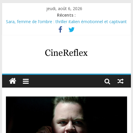
jeudi, août 6, 2026
Récents :
Sara, femme de l’ombre : thriller italien émotionnel et captivant
Journal d’une fille larguée : nouvelle série suédoise sur Netflix
Aema : mini-série sur le tournage d’un film érotique devenu
culte
Glass Heart : excellente série musicale avec Takeru Satō
Olympo, saison 1 : nouvelle série qui séduira les fans de
« Elite »