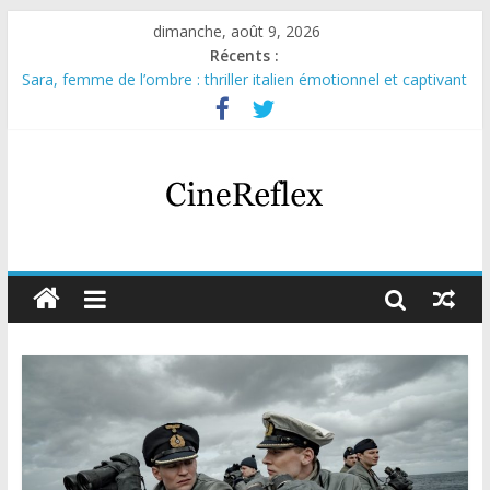
dimanche, août 9, 2026
Récents :
Sara, femme de l’ombre : thriller italien émotionnel et captivant
Journal d’une fille larguée : nouvelle série suédoise sur Netflix
Aema : mini-série sur le tournage d’un film érotique devenu
culte
Glass Heart : excellente série musicale avec Takeru Satō
Olympo, saison 1 : nouvelle série qui séduira les fans de
« Elite »