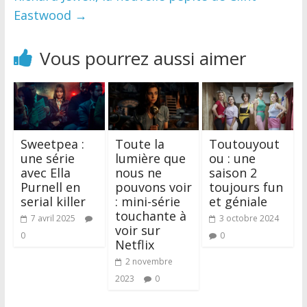
Eastwood
→
Vous pourrez aussi aimer
Sweetpea :
Toute la
Toutouyout
une série
lumière que
ou : une
avec Ella
nous ne
saison 2
Purnell en
pouvons voir
toujours fun
serial killer
: mini-série
et géniale
touchante à
7 avril 2025
3 octobre 2024
voir sur
0
0
Netflix
2 novembre
2023
0