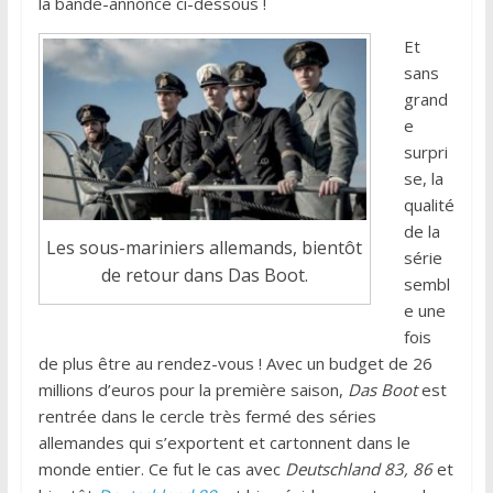
la bande-annonce ci-dessous !
Et
sans
grand
e
surpri
se, la
qualité
de la
Les sous-mariniers allemands, bientôt
série
de retour dans Das Boot.
sembl
e une
fois
de plus être au rendez-vous ! Avec un budget de 26
millions d’euros pour la première saison,
Das Boot
est
rentrée dans le cercle très fermé des séries
allemandes qui s’exportent et cartonnent dans le
monde entier. Ce fut le cas avec
Deutschland 83, 86
et