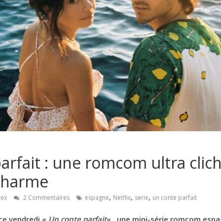
arfait : une romcom ultra clic
 charme
,
,
,
lex
2 Commentaires
espagne
Netflix
serie
un conte parfait
 ce vendredi «
Un conte parfait
« , une mini-série romcom espag