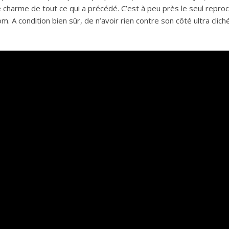
e charme de tout ce qui a précédé. C’est à peu près le seul repro
 A condition bien sûr, de n’avoir rien contre son côté ultra cliché