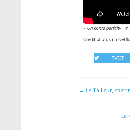
«
Un conte parfait
« , m
Credit photos (c) Netfli
TWEET
←
Le Tailleur, saiso
Le 