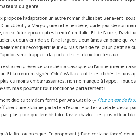
amateurs du genre.
lix propose l’adaptation un autre roman d’Elísabet Benavent, sous
D’un côté il y a Margot, une riche héritière, qui le jour de son mar
un ex-futur époux qui est rentré en Italie. Et de l’autre, David
tidien, et qui vient de se faire larguer. Deux âmes en peine qui vo
uellement à reconquérir leur ex. Mais rien de tel qu’un petit séjo
Cupidon venir frapper à la porte de ces deux tourtereaux.
on est ici en présence du schéma classique où l’amitié (même nai
. Et la romcom signée Chloé Wallace enfile les clichés les uns ap
 plus ou moins embarrassantes, rien ne manque à l’appel. Tout est
avant, mais pourtant tout fonctionne parfaitement !
ement due au tamdem formé par Ana Castillo («
Plus on est de fou
ffichent une alchimie parfaite à l’écran. Ajoutez à cela le décor p
t pas plus pour que leur histoire fasse chavirer les plus « fleur b
squ’à la fin…ou presque. En proposant (d’une certaine façon) deux f