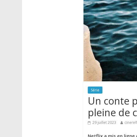
Série
Un conte p
pleine de
29 juillet 2023
cineref
Netflix a mis en ligne