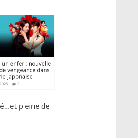
e un enfer : nouvelle
 de vengeance dans
rie japonaise
 2025
2
hé…et pleine de