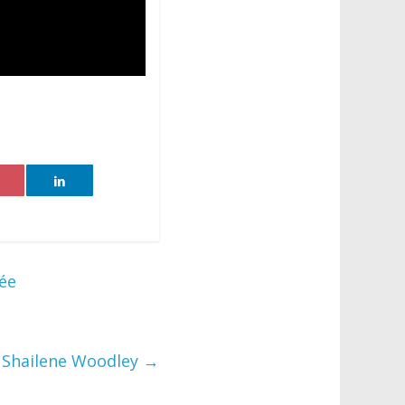
cée
c Shailene Woodley
→