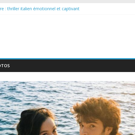
 : thriller italien émotionnel et captivant
guée : nouvelle série suédoise sur Netflix
le tournage d’un film érotique devenu culte
te série musicale avec Takeru Satō
elle série qui séduira les fans de « Elite »
OTOS