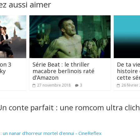
z aussi aimer
son 3
Série Beat : le thriller
De ta vi
cky
macabre berlinois raté
histoire
d’Amazon
cette sé
27 novembre 2018
3
26 février
Un conte parfait : une romcom ultra clic
: un nanar d'horreur mortel d'ennui - CineReflex