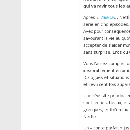
qui va ravir tous les 
Après «
Valeria
« , Netf
série en cinq épisodes. 
Avec pour conséquence, 
savourant la vie au quo
accepter de s’aider mut
sans surprise, Eros ou 
Vous l’aurez compris, 
inexorablement en amour
Dialogues et situations
et revu cent fois aupar
Une réussite principal
sont jeunes, beaux, et a
grecques, et il n’en fau
Netflix.
Un « conte parfait » ju