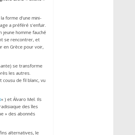
 la forme d’une mini-
iage a préféré s’enfuir.
, un jeune homme fauché
nt se rencontrer, et
ur en Grèce pour voir,
ssante) se transforme
rès les autres.
 cousu de fil blanc, vu
s
« ) et Álvaro Mel. Ils
aradisiaque des îles
leue » des abonnés
ins alternatives, le