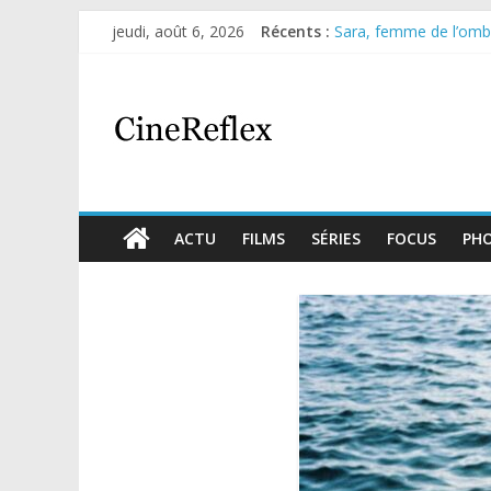
jeudi, août 6, 2026
Récents :
Sara, femme de l’ombre
Journal d’une fille lar
Aema : mini-série sur 
Glass Heart : excellen
Olympo, saison 1 : nouv
ACTU
FILMS
SÉRIES
FOCUS
PH