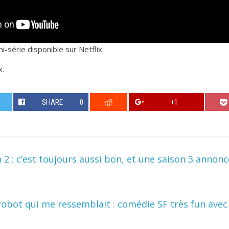
ini-série disponible sur Netflix.
x.
SHARE
0
+1
n 2 : c’est toujours aussi bon, et une saison 3 annon
robot qui me ressemblait : comédie SF très fun ave