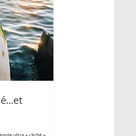
hé…et
nole ultra « cliché »