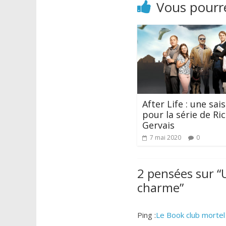
Vous pourre
After Life : une sai
pour la série de Ri
Gervais
7 mai 2020
0
2 pensées sur “
charme
”
Ping :
Le Book club mortel 