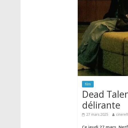
film
Dead Talen
délirante
27 mars 2025
cineref
Ce jeudi 27 mars, Netf