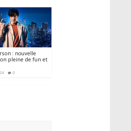
rson : nouvelle
on pleine de fun et
024
0