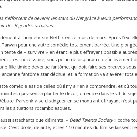
e.
 s’efforcent de devenir les stars du Net grâce à leurs performan
enir des légendes urbaines.
dément à l’honneur sur Netflix en ce mois de mars. Après l’exce
on Taïwan pour une autre comédie totalement barrée. Une plongée
 tente de « survivre » en étant le plus effrayant possible auprès
ment » est nécessaire, sous peine de disparaitre définitivement
eune fille timide devenue fantôme, qui doit faire ses preuves sous 
 ancienne fantôme star déchue, et la formation va s’avérer total
tte comédie est de celles où il n’y a rien à comprendre, et où tou
inutes qui visent à planter le décor, on entre dans le vif du suje
débute. Parvenir à se distinguer en se montrant effrayant n’est p
ors les situations rocambolesques.
ussi attachants que délirants, «
Dead Talents Society
» coche tou
ie. C’est drôle, déjanté, et les 110 minutes du film se laissent r