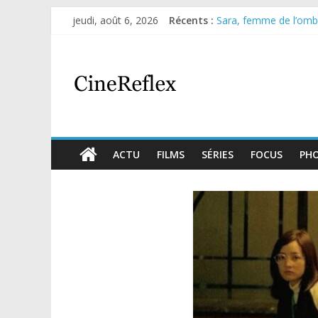
jeudi, août 6, 2026
Récents :
Sara, femme de l’ombre
Journal d’une fille lar
Aema : mini-série sur 
Glass Heart : excellen
Olympo, saison 1 : nouv
ACTU
FILMS
SÉRIES
FOCUS
PH