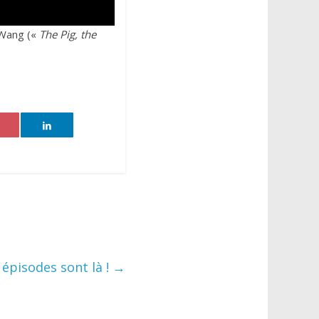
e Wang («
The Pig, the
s épisodes sont là !
→