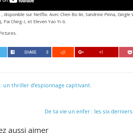
 , disponible sur Netflix. Avec Chen Bo-lin, Sandrine Pinna, Gingl
), Pai Ching-I, et Eleven Yao Yi-ti.
Pictures.
SHARE
0
+1
 un thriller d’espionnage captivant.
De ta vie un enfer : les six dernier
z aussi aimer