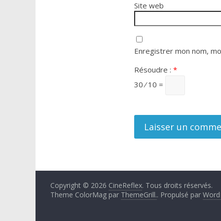
Site web
Enregistrer mon nom, mon
Résoudre :
*
30 ⁄ 10 =
Copyright © 2026
CineReflex
. Tous droits réservés.
Theme ColorMag par
ThemeGrill.
. Propulsé par
Word