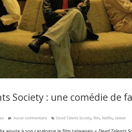
ts Society : une comédie de 
,
,
,
lex
Aucun commentaire
Dead Talents Society
film
Netflix
taïwan
lix ajoute à son catalogue le film taïwanais «
Dead Talents So