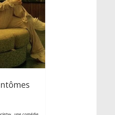
fantômes
ciety
« , une comédie