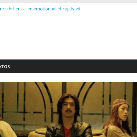
 : thriller italien émotionnel et captivant
guée : nouvelle série suédoise sur Netflix
le tournage d’un film érotique devenu culte
te série musicale avec Takeru Satō
elle série qui séduira les fans de « Elite »
OTOS