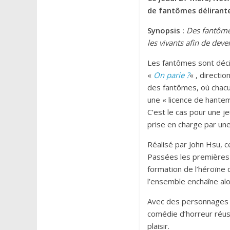
de fantômes délirant
Synopsis :
Des fantômes
les vivants afin de dev
Les fantômes sont déci
«
On parie ?
« , directi
des fantômes, où chacun
une « licence de hante
C’est le cas pour une j
prise en charge par une
Réalisé par John Hsu, ce
Passées les premières m
formation de l’héroïne 
l’ensemble enchaîne al
Avec des personnages a
comédie d’horreur réuss
plaisir.