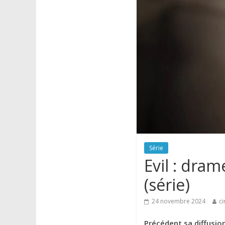
Série
Evil : dra
(série)
24 novembre 2024
ci
Précédent sa diffusio