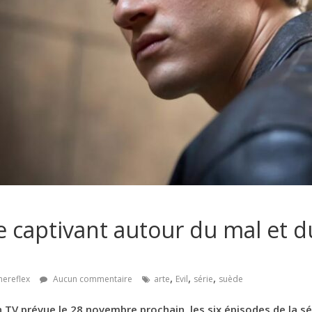
me captivant autour du mal et d
,
,
,
nereflex
Aucun commentaire
arte
Evil
série
suède
n TV prévue le 28 novembre prochain, les six épisodes de la sé