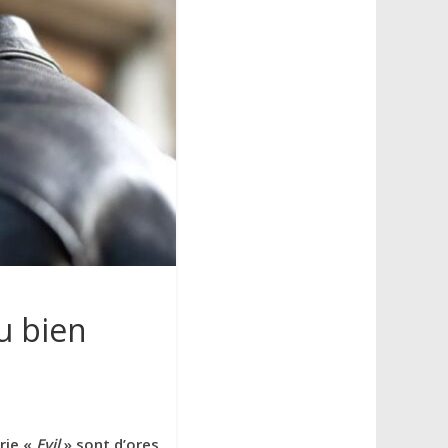
u bien
rie «
Evil
» sont d’ores