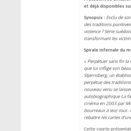
et déjà disponibles sur
Synopsis :
Exclu de son
des traditions punitives
violence ? Série suédoi
transformant les victi
Spirale infernale du m
«
Perpétuer sans fin la 
que lui inflige son beau
Stjernsberg, un établis
perpétue des traditions 
nouveau venu se laissera
autobiographique La fab
cinéma en 2003 par Mik
bourreaux à leur tour. 
rebattre les cartes d’u
Cette courte présentat