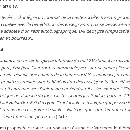
 arte.tv.
 lycée, Erik intègre un internat de la haute société. Mais un group
 cruelles avec la bénédiction des enseignants. Erik se laissera-t-il 
se adaptée d’un récit autobiographique, Evil décrypte l’implacabl
mes en bourreaux.
al
violence ou briser la spirale infernale du mal ? Victime à la maiso
-père, Erik (Isac Calmroth, remarquable) est sur une pente glissant
sement réservé aux enfants de la haute société scandinave, où un 
punitives cruelles avec la bénédiction des enseignants. Bon élève 
-t-il entraîner vers l’abîme ou parviendra-t-il à s’en extirper ? S’i
rique de violence du journaliste suédois Jan Guillou, paru en 19
ael Hafström, Evil décrypte l’implacable mécanique qui pousse le
À moins que ces grains de sable salvateurs que sont l’amour et l’a
ne rédemption inespérée.
» (c) Arte.
ion proposée par Arte sur son site résume parfaitement le thèm