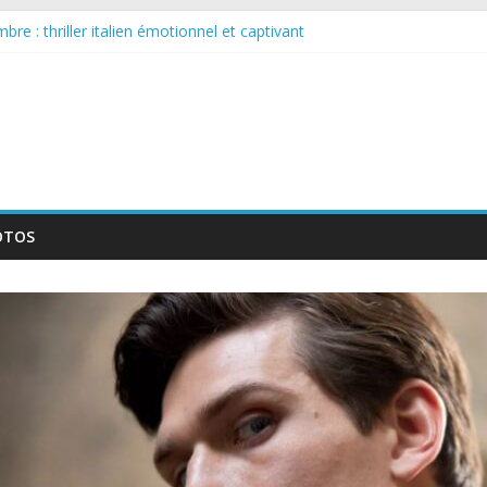
re : thriller italien émotionnel et captivant
arguée : nouvelle série suédoise sur Netflix
ur le tournage d’un film érotique devenu culte
lente série musicale avec Takeru Satō
ouvelle série qui séduira les fans de « Elite »
OTOS