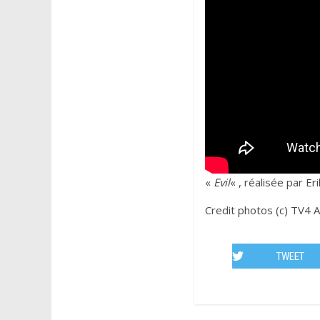
«
Evil
« , réalisée par Er
Credit photos (c) TV4 A
TWEET