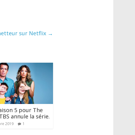
etteur sur Netflix
→
aison 5 pour The
TBS annule la série.
re 2019
1