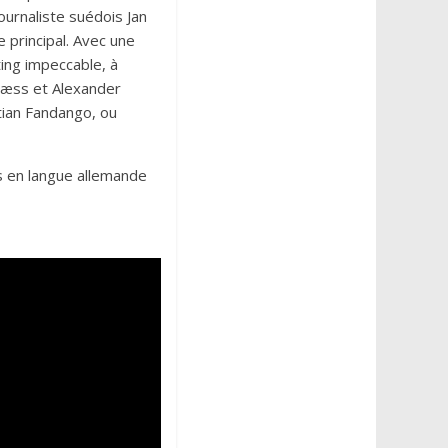
ournaliste suédois Jan
e principal. Avec une
ting impeccable, à
Næss et Alexander
tian Fandango, ou
s en langue allemande