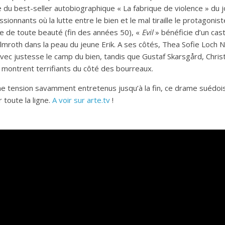
du best-seller autobiographique « La fabrique de violence » du j
ssionnants où la lutte entre le bien et le mal tiraille le protagonist
ue de toute beauté (fin des années 50), «
Evil
» bénéficie d’un cas
mroth dans la peau du jeune Erik. A ses côtés, Thea Sofie Loch 
vec justesse le camp du bien, tandis que Gustaf Skarsgård, Chris
montrent terrifiants du côté des bourreaux.
e tension savamment entretenus jusqu’à la fin, ce drame suédoi
 toute la ligne.
A voir sur arte.tv
!