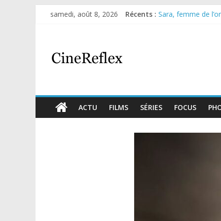
samedi, août 8, 2026
Récents :
Sara, femme de l’omb
Journal d’une fille l
Aema : mini-série s
Glass Heart : excel
Olympo, saison 1 : n
ACTU
FILMS
SÉRIES
FOCUS
PH