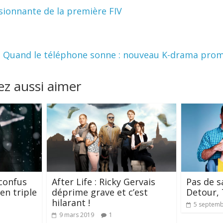
assionnante de la première FIV
Quand le téléphone sonne : nouveau K-drama prom
z aussi aimer
 confus
After Life : Ricky Gervais
Pas de s
en triple
déprime grave et c’est
Detour, 
hilarant !
5 septemb
9 mars 2019
1