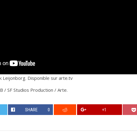
ik Leijonborg. Disponible sur arte.tv
B / SF Studios Production / Arte.
SHARE
0
+1