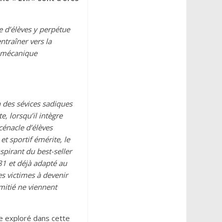
e d’élèves y perpétue
entraîner vers la
e mécanique
n des sévices sadiques
e, lorsqu’il intègre
cénacle d’élèves
et sportif émérite, le
nspirant du best-seller
81 et déjà adapté au
s victimes à devenir
mitié ne viennent
e exploré dans cette