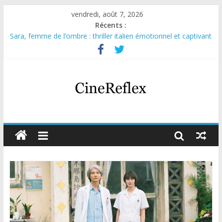
vendredi, août 7, 2026
Récents :
Sara, femme de l’ombre : thriller italien émotionnel et captivant
Journal d’une fille larguée : nouvelle série suédoise sur Netflix
Aema : mini-série sur le tournage d’un film érotique devenu
culte
Glass Heart : excellente série musicale avec Takeru Satō
Olympo, saison 1 : nouvelle série qui séduira les fans de
« Elite »