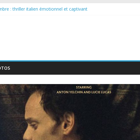
re : thriller italien émotionnel et captivant
arguée : nouvelle série suédoise sur Netflix
ur le tournage d’un film érotique devenu culte
lente série musicale avec Takeru Satō
ouvelle série qui séduira les fans de « Elite »
OTOS