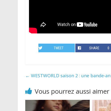
TWEET
SHARE
0
←
WESTWORLD saison 2 : une bande-ann
Vous pourrez aussi aimer