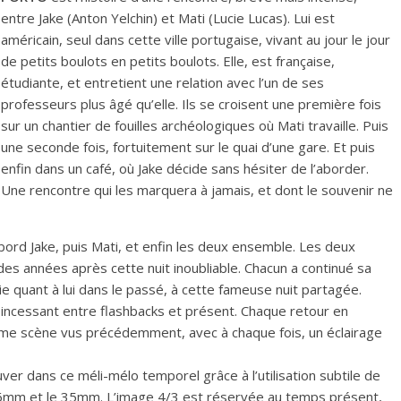
entre Jake (Anton Yelchin) et Mati (Lucie Lucas). Lui est
américain, seul dans cette ville portugaise, vivant au jour le jour
de petits boulots en petits boulots. Elle, est française,
étudiante, et entretient une relation avec l’un de ses
professeurs plus âgé qu’elle. Ils se croisent une première fois
sur un chantier de fouilles archéologiques où Mati travaille. Puis
une seconde fois, fortuitement sur le quai d’une gare. Et puis
enfin dans un café, où Jake décide sans hésiter de l’aborder.
Une rencontre qui les marquera à jamais, et dont le souvenir ne
ord Jake, puis Mati, et enfin les deux ensemble. Les deux
s années après cette nuit inoubliable. Chacun a continué sa
ie quant à lui dans le passé, à cette fameuse nuit partagée.
nt incessant entre flashbacks et présent. Chaque retour en
me scène vus précédemment, avec à chaque fois, un éclairage
ver dans ce méli-mélo temporel grâce à l’utilisation subtile de
 16mm et le 35mm. L’image 4/3 est réservée au temps présent,