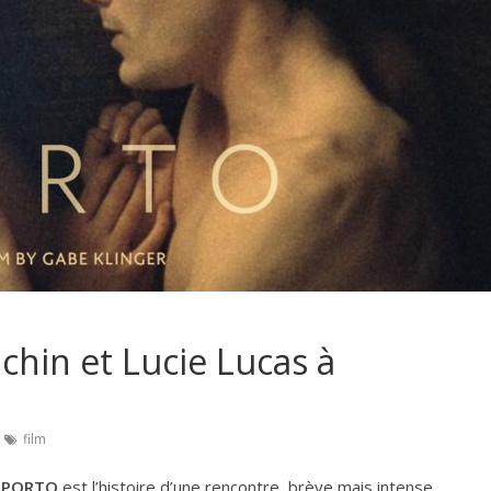
hin et Lucie Lucas à
film
PORTO
est l’histoire d’une rencontre, brève mais intense,