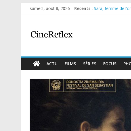
samedi, août 8, 2026
Récents :
Sara, femme de l’omb
Journal d’une fille l
Aema : mini-série s
Glass Heart : excel
Olympo, saison 1 : n
ACTU
FILMS
SÉRIES
FOCUS
PH