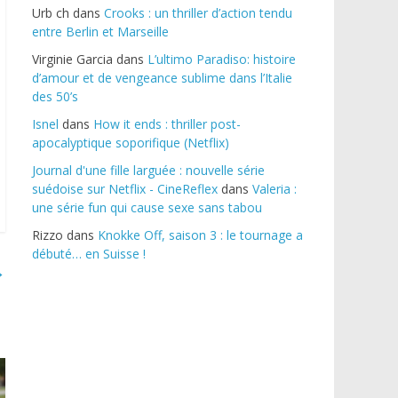
Urb ch
dans
Crooks : un thriller d’action tendu
entre Berlin et Marseille
Virginie Garcia
dans
L’ultimo Paradiso: histoire
d’amour et de vengeance sublime dans l’Italie
des 50’s
Isnel
dans
How it ends : thriller post-
apocalyptique soporifique (Netflix)
Journal d'une fille larguée : nouvelle série
suédoise sur Netflix - CineReflex
dans
Valeria :
une série fun qui cause sexe sans tabou
Rizzo
dans
Knokke Off, saison 3 : le tournage a
débuté… en Suisse !
→