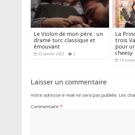
Le Violon de mon père : un
La Prin
drame turc classique et
trois V
émouvant
pour un
cheesy
22 janvier 2022
2
19 nove
Laisser un commentaire
Votre adresse e-mail ne sera pas publiée.
Les cha
Commentaire
*