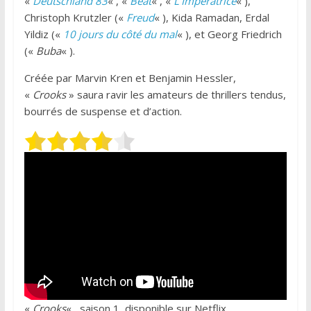
«
Deutschland 83
« , «
Beat
« , «
L’Impératrice
« ),
Christoph Krutzler («
Freud
« ), Kida Ramadan, Erdal
Yildiz («
10 jours du côté du mal
« ), et Georg Friedrich
(«
Buba
« ).
Créée par Marvin Kren et Benjamin Hessler,
«
Crooks
» saura ravir les amateurs de thrillers tendus,
bourrés de suspense et d’action.
«
Crooks
« , saison 1, disponible sur Netflix.