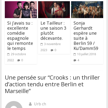
Si j’avais su :
Le Tailleur :
Sonja
excellente
une saison 3
Gerhardt
comédie
plutôt
espère une
espagnole
décevante.
suite à
qui remonte
Berlin 59 /
3 novembre
le temps
Ku’Damm59
2023
0
29 octobre
10 juillet 2018
2022
0
4
Une pensée sur “
Crooks : un thriller
d’action tendu entre Berlin et
Marseille
”
Urb ch