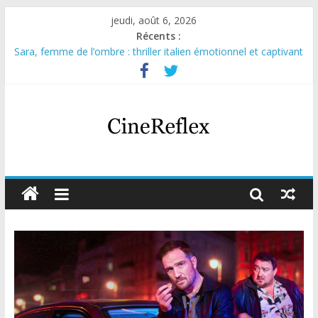
jeudi, août 6, 2026
Récents :
Sara, femme de l’ombre : thriller italien émotionnel et captivant
Journal d’une fille larguée : nouvelle série suédoise sur Netflix
Aema : mini-série sur le tournage d’un film érotique devenu
culte
Glass Heart : excellente série musicale avec Takeru Satō
Olympo, saison 1 : nouvelle série qui séduira les fans de
« Elite »