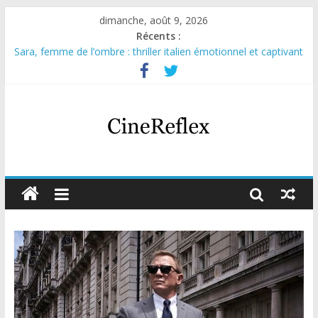
dimanche, août 9, 2026
Récents :
Sara, femme de l’ombre : thriller italien émotionnel et captivant
Journal d’une fille larguée : nouvelle série suédoise sur Netflix
Aema : mini-série sur le tournage d’un film érotique devenu
culte
Glass Heart : excellente série musicale avec Takeru Satō
Olympo, saison 1 : nouvelle série qui séduira les fans de
« Elite »