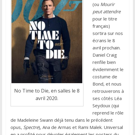
(ou
Mourir
peut attendre
pour le titre
français)
sortira sur nos
écrans le 8
avril prochain.
Daniel Craig
renfile bien
évidemment le
costume de
Bond, et nous
No Time to Die, en salles le 8
retrouverons à
avril 2020.
ses côtés Léa
Seydoux (qui
reprend le rôle
de Madeleine Swann déjà tenu dans le précédent
opus,
Spectre
), Ana de Armas et Rami Malek. Universal
en a profité pour dévoiler également les posters du