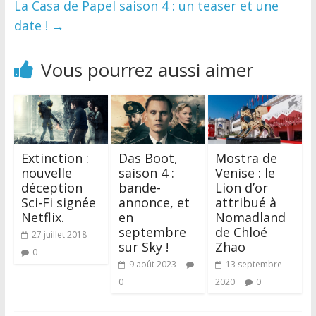
La Casa de Papel saison 4 : un teaser et une
date !
→
Vous pourrez aussi aimer
Extinction :
Das Boot,
Mostra de
nouvelle
saison 4 :
Venise : le
déception
bande-
Lion d’or
Sci-Fi signée
annonce, et
attribué à
Netflix.
en
Nomadland
septembre
de Chloé
27 juillet 2018
sur Sky !
Zhao
0
9 août 2023
13 septembre
0
2020
0